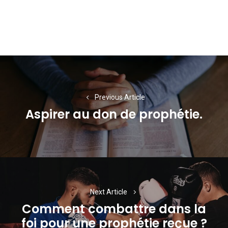
Navigation
de
l’article
Previous Article
Aspirer au don de prophétie.
Previous
post:
Next Article
Comment combattre dans la
Next
foi pour une prophétie reçue ?