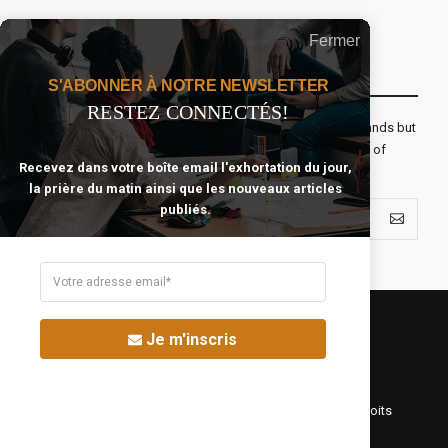
Fermer
Recevoir Notre Newsletter Chaque Matin
S'ABONNER À NOTRE NEWSLETTER
RESTEZ CONNECTÉS!
The real voyage of discovery consists not in seeking new lands but
seeing with new eyes. All journeys have secret destinations of
Recevez dans votre boîte email l'exhortation du jour,
which the traveler is unaware.
la prière du matin ainsi que les nouveaux articles
publiés.
Je m'inscris
©Fréquence Chrétienne Production 2016-2025. Tous droits
réservés.