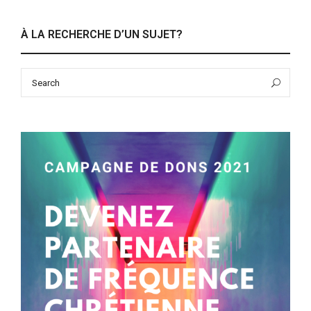
À LA RECHERCHE D’UN SUJET?
Search
Sea
for: