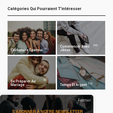
Catégories Qui Pourraient T’intéresser
366
Commencer Avec
78
Célibataire Épanoui
Jésus
85
Se Préparer Au
116
Mariage
Temps Et Argent
Fermer
Recevoir Notre Newsletter Chaque Matin
S'ABONNER À NOTRE NEWSLETTER