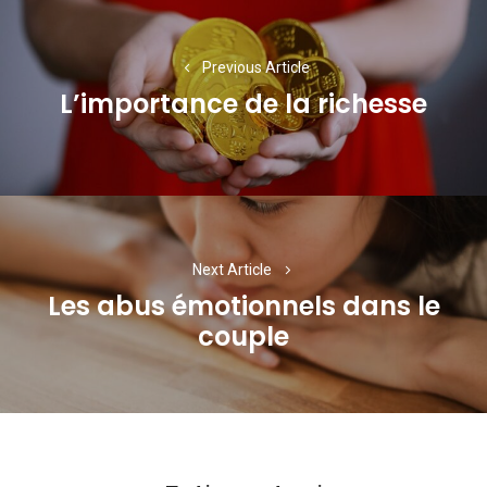
de
l’article
Previous Article
L’importance de la richesse
Previous
post:
Next Article
Les abus émotionnels dans le
Next
couple
post: