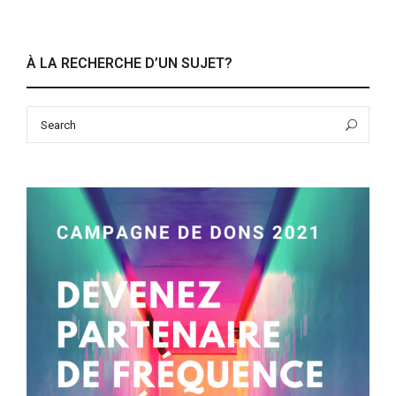
À LA RECHERCHE D’UN SUJET?
Search
Sea
for: