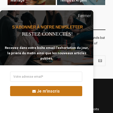
Mariage
Temps Et Argent
Fermer
Recevoir Notre Newsletter Chaque Matin
S'ABONNER À NOTRE NEWSLETTER
RESTEZ CONNECTÉS!
The real voyage of discovery consists not in seeking new lands but
seeing with new eyes. All journeys have secret destinations of
Recevez dans votre boîte email l'exhortation du jour,
which the traveler is unaware.
la prière du matin ainsi que les nouveaux articles
publiés.
Je m'inscris
©Fréquence Chrétienne Production 2016-2025. Tous droits