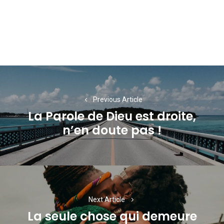
Navigation
de
Previous Article
l’article
La Parole de Dieu est droite,
Previous
n’en doute pas !
post:
Next Article
La seule chose qui demeure
Next