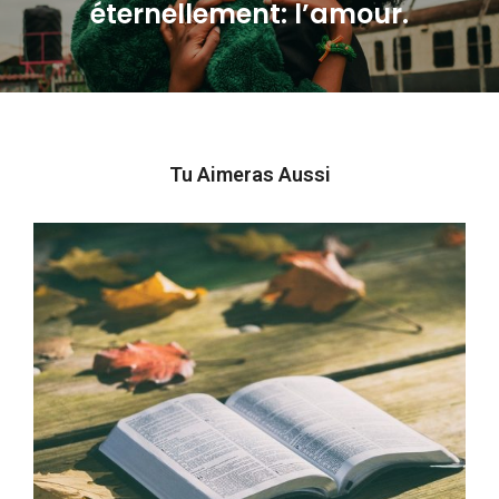
éternellement: l’amour.
post:
Tu Aimeras Aussi