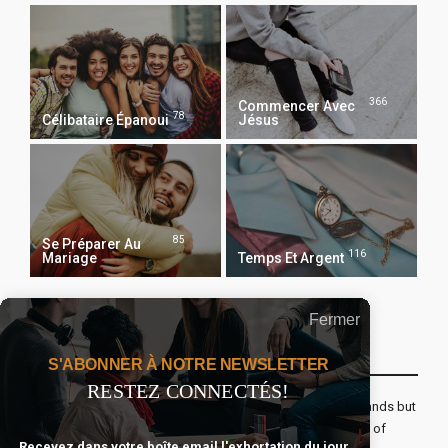
366
Commencer Avec
78
Célibataire Épanoui
Jésus
85
Se Préparer Au
116
Mariage
Temps Et Argent
Fermer
Recevoir Notre Newsletter Chaque Matin
S'ABONNER À NOTRE NEWSLETTER
RESTEZ CONNECTÉS!
The real voyage of discovery consists not in seeking new lands but
seeing with new eyes. All journeys have secret destinations of
Recevez dans votre boîte email l'exhortation du jour,