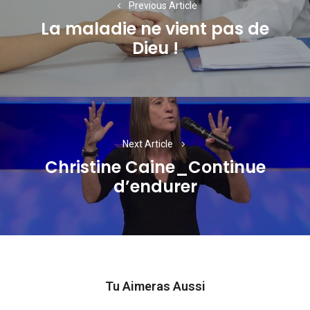
Previous Article
l’article
La maladie ne vient pas de
Previous
Dieu !
post:
Next Article
Christine Caine_Continue
Next
d’endurer
post:
Tu Aimeras Aussi