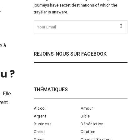
journeys have secret destinations of which the
.
traveler is unaware.
.
e à
REJOINS-NOUS SUR FACEBOOK
u ?
THÉMATIQUES
. Elle
vent
Alcool
Amour
Argent
Bible
Business
Bénédiction
Christ
Citation
Coeur
Combat Spirituel