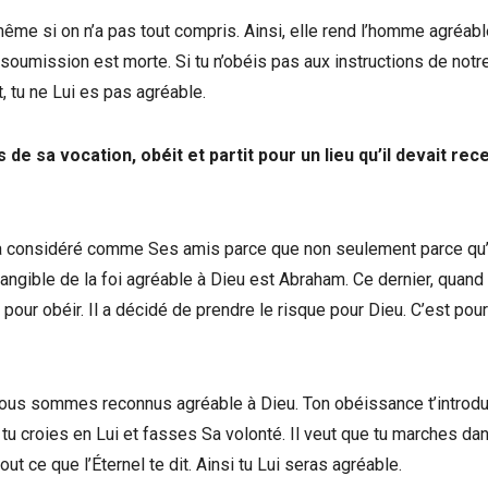
même si on n’a pas tout compris. Ainsi, elle rend l’homme agréabl
soumission est morte. Si tu n’obéis pas aux instructions de notr
, tu ne Lui es pas agréable.
s de sa vocation, obéit et partit pour un lieu qu’il devait rec
 a considéré comme Ses amis parce que non seulement parce qu’
angible de la foi agréable à Dieu est Abraham. Ce dernier, quand 
pour obéir. Il a décidé de prendre le risque pour Dieu. C’est pour
ous sommes reconnus agréable à Dieu. Ton obéissance t’introdu
 tu croies en Lui et fasses Sa volonté. Il veut que tu marches da
out ce que l’Éternel te dit. Ainsi tu Lui seras agréable.