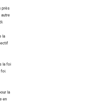
s près
 autre
i.
e la
ectif
 la foi
foi.
pour la
re en