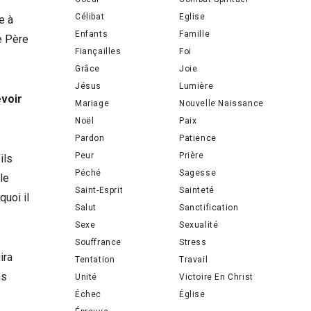
Célibat
Eglise
e à
Enfants
Famille
e Père
Fiançailles
Foi
Grâce
Joie
Jésus
Lumière
evoir
Mariage
Nouvelle Naissance
Noël
Paix
Pardon
Patience
Peur
Prière
ils
Péché
Sagesse
le
Saint-Esprit
Sainteté
quoi il
Salut
Sanctification
Sexe
Sexualité
Souffrance
Stress
ira
Tentation
Travail
ns
Unité
Victoire En Christ
Échec
Église