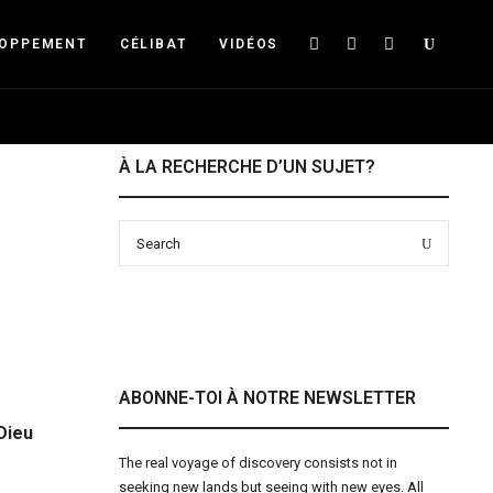
Searc
LOPPEMENT
CÉLIBAT
VIDÉOS
À LA RECHERCHE D’UN SUJET?
Search
Search
for:
ABONNE-TOI À NOTRE NEWSLETTER
 Dieu
The real voyage of discovery consists not in
seeking new lands but seeing with new eyes. All