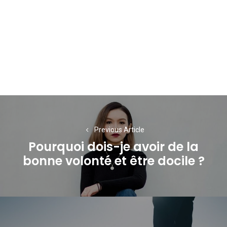
Navigation
de
Previous Article
l’article
Pourquoi dois-je avoir de la
Previous
bonne volonté et être docile ?
post: