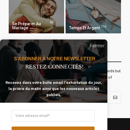
85
Se Préparer Au
116
Mariage
Temps Et Argent
Fermer
Recevoir Notre Newsletter Chaque Matin
S'ABONNER À NOTRE NEWSLETTER
RESTEZ CONNECTÉS!
The real voyage of discovery consists not in seeking new lands but
seeing with new eyes. All journeys have secret destinations of
Recevez dans votre boîte email l'exhortation du jour,
which the traveler is unaware.
la prière du matin ainsi que les nouveaux articles
publiés.