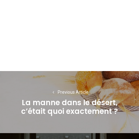
Navigation
de
Previous Article
l’article
La manne dans le désert,
Previous
c’était quoi exactement ?
post: