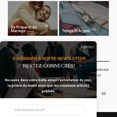
85
Se Préparer Au
116
Mariage
Temps Et Argent
Fermer
Recevoir Notre Newsletter Chaque Matin
S'ABONNER À NOTRE NEWSLETTER
RESTEZ CONNECTÉS!
The real voyage of discovery consists not in seeking new lands but
seeing with new eyes. All journeys have secret destinations of
Recevez dans votre boîte email l'exhortation du jour,
which the traveler is unaware.
la prière du matin ainsi que les nouveaux articles
publiés.