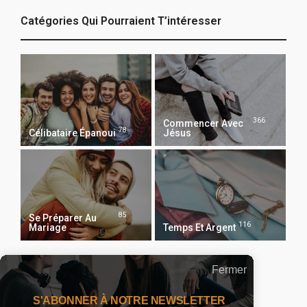
Catégories Qui Pourraient T’intéresser
366
Commencer Avec
78
Célibataire Épanoui
Jésus
85
Se Préparer Au
116
Mariage
Temps Et Argent
Fermer
Recevoir Notre Newsletter Chaque Matin
S'ABONNER À NOTRE NEWSLETTER