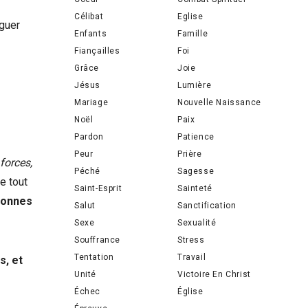
Célibat
Eglise
éguer
Enfants
Famille
Fiançailles
Foi
Grâce
Joie
Jésus
Lumière
Mariage
Nouvelle Naissance
Noël
Paix
Pardon
Patience
Peur
Prière
forces,
Péché
Sagesse
e tout
Saint-Esprit
Sainteté
sonnes
Salut
Sanctification
Sexe
Sexualité
Souffrance
Stress
Tentation
Travail
s, et
Unité
Victoire En Christ
Échec
Église