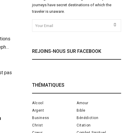
journeys have secret destinations of which the
traveler is unaware.
ctions
seph…
REJOINS-NOUS SUR FACEBOOK
st pas
THÉMATIQUES
Alcool
Amour
Argent
Bible
u
Business
Bénédiction
Christ
Citation
Coeur
Combat Spirituel