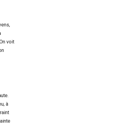
yens,
a
On voit
on
ute.
u, à
raint
ainte