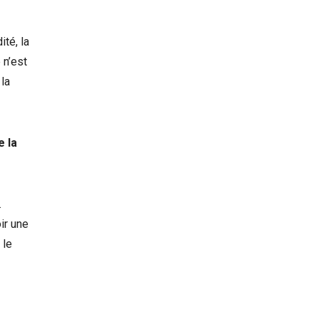
ité, la
 n’est
la
e la
.
ir une
 le