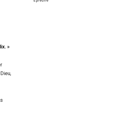
Épreuve
ix. »
r
 Dieu,
es