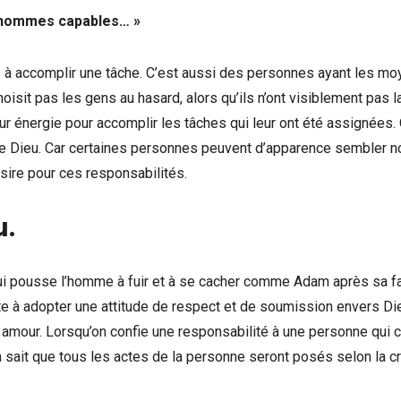
s hommes capables… »
accomplir une tâche. C’est aussi des personnes ayant les mo
hoisit pas les gens au hasard, alors qu’ils n’ont visiblement pas l
ur énergie pour accomplir les tâches qui leur ont été assignées. 
t de Dieu. Car certaines personnes peuvent d’apparence sembler n
sire pour ces responsabilités.
u
.
 qui pousse l’homme à fuir et à se cacher comme Adam après sa fa
ste à adopter une attitude de respect et de soumission envers Die
amour. Lorsqu’on confie une responsabilité à une personne qui c
n sait que tous les actes de la personne seront posés selon la cr