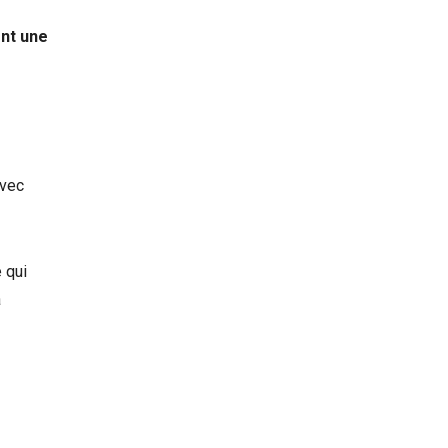
ont une
avec
 qui
a