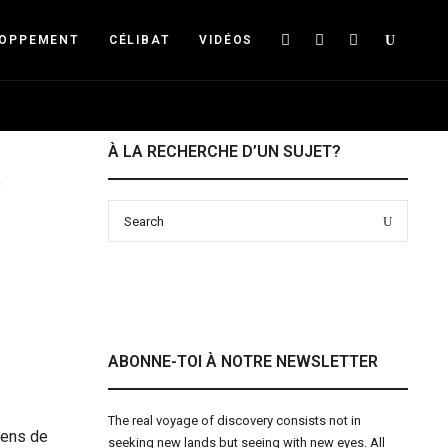
Searc
LOPPEMENT
CÉLIBAT
VIDÉOS
À LA RECHERCHE D’UN SUJET?
e
Search
Search
for:
ABONNE-TOI À NOTRE NEWSLETTER
The real voyage of discovery consists not in
 sens de
seeking new lands but seeing with new eyes. All