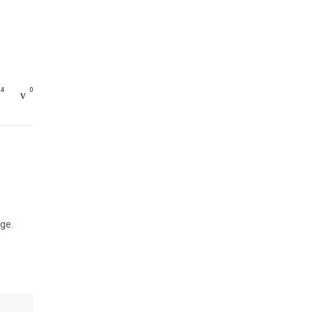
14
0
e
ge.