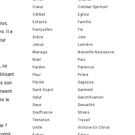
Coeur
Combat Spirituel
Célibat
Eglise
Enfants
Famille
ous,
Fiançailles
Foi
. Il a
Grâce
Joie
our
Jésus
Lumière
Mariage
Nouvelle Naissance
Noël
Paix
, ce
Pardon
Patience
ilisant
Peur
Prière
rs son
Péché
Sagesse
Saint-Esprit
Sainteté
raient
Salut
Sanctification
re le
Sexe
Sexualité
Souffrance
Stress
Tentation
Travail
te ?
Unité
Victoire En Christ
evenir
Échec
Église