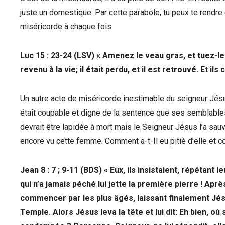
juste un domestique. Par cette parabole, tu peux te rendr
miséricorde à chaque fois.
Luc 15 : 23-24 (LSV) « Amenez le veau gras, et tuez-le
revenu à la vie; il était perdu, et il est retrouvé. Et i
Un autre acte de miséricorde inestimable du seigneur Jésus 
était coupable et digne de la sentence que ses semblables lu
devrait être lapidée à mort mais le Seigneur Jésus l’a sauvée
encore vu cette femme. Comment a-t-Il eu pitié d’elle et 
Jean 8 : 7 ; 9-11 (BDS) « Eux, ils insistaient, répétant l
qui n’a jamais péché lui jette la première pierre ! Aprè
commencer par les plus âgés, laissant finalement Jésu
Temple. Alors Jésus leva la tête et lui dit: Eh bien, 