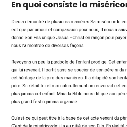
En quoi consiste la miséric
Dieu a démontré de plusieurs manières Sa miséricorde env
est que par amour et compassion pour nous, Il nous a sauvés
donné Son Fils unique Jésus –Christ en rançon pour payer
nous l’a montrée de diverses façons.
Revoyons un peu la parabole de l’enfant prodige. Cet enfant
qui lui revenait. Il partit sans se soucier de son père ni du
cet héritage de la pire des manières. Il a dilapidé son hérit
père. Si c’était toi et moi naturellement on renverrait cet e
plus jamais cet enfant. Mais la Bible nous dit que son père l
plus grand festin jamais organisé.
Qu’est-ce qui peut être à la base de cet acte venant du pèr
C’est de la miséricorde; il a eu pitié de son Fils. En réal