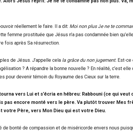
. Alors Jésus reprit: Je ne te condamne pas non plus. Va, m
uvoir réellement le faire. Il a dit:
Moi non plus
J
e ne te comma
cette femme prostituée que Jésus n’a pas condamnée bien qu’elle
re fois après Sa résurrection.
iples de Jésus. J’appelle cela
la grâce du non jugement.
Est-ce 
lisation ? A répandre la bonne nouvelle ? En réalité, c’est elle 
ées pour devenir témoin du Royaume des Cieux sur la terre.
retourna vers Lui et s’écria en hébreu: Rabbouni (ce qui veut d
suis pas encore monté vers le père. Va plutôt trouver Mes f
st votre Père, vers Mon Dieu qui est votre Dieu.
usé de bonté de compassion et de miséricorde envers nous puisq