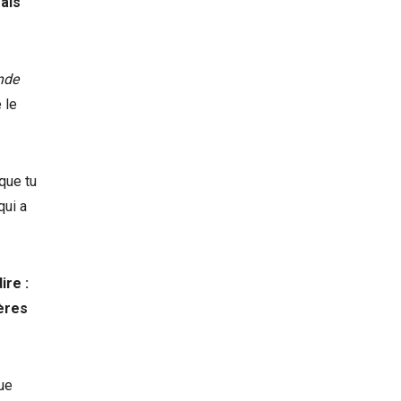
ais
nde
 le
que tu
qui a
ire :
rères
ue