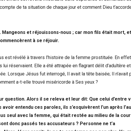
e compte de ta situation de chaque jour et comment Dieu t’accord
. Mangeons et réjouissons-nous ; car mon fils était mort, et 
ls commencèrent à se réjouir.
est révélé à travers l’histoire de la femme prostituée. En effet,
i réservaient. Elle a été attrapée en flagrant délit d’adultère et
. Lorsque Jésus fut interrogé, Il avait la tête baisée; Il n’avait 
comment a-t-elle trouvé miséricorde à Ses yeux ?
eur question. Alors il se releva et leur dit: Que celui d’entre 
s avoir entendu ces paroles, ils s’esquivèrent l’un après l’au
s seul avec la femme, qui était restée au milieu de la cour
où sont donc passés tes accusateurs ? Personne ne t’a