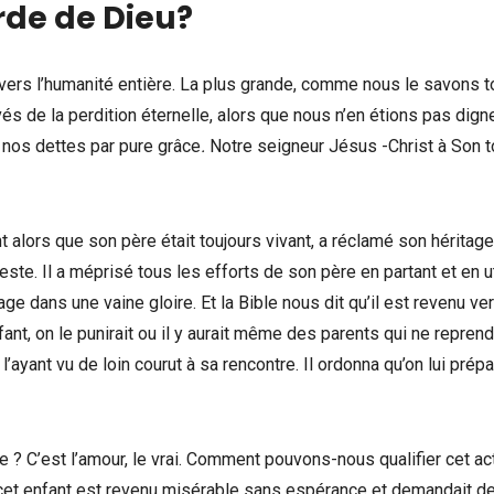
orde de Dieu?
ers l’humanité entière. La plus grande, comme nous le savons t
 de la perdition éternelle, alors que nous n’en étions pas dignes
 nos dettes par pure grâce
.
Notre seigneur Jésus -Christ à Son t
 alors que son père était toujours vivant, a réclamé son héritage
 reste. Il a méprisé tous les efforts de son père en partant et en ut
age dans une vaine gloire. Et la Bible nous dit qu’il est revenu ve
nfant, on le punirait ou il y aurait même des parents qui ne reprend
’ayant vu de loin courut à sa rencontre. Il ordonna qu’on lui prépa
e ? C’est l’amour, le vrai. Comment pouvons-nous qualifier cet ac
ité cet enfant est revenu misérable sans espérance et demandait d