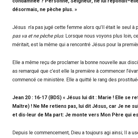
condamnée ? Personne, Seigneur, ne lui répondit–elle
désormais, ne pèche plus. »
Jésus n’a pas jugé cette femme alors qu’Il était le seul à po
pas va et ne pèche plus
. Lorsque nous voyons plus loin, 
méritait, est la même qui a rencontré Jésus pour la premiè
Elle a même reçu de proclamer la bonne nouvelle aux disc
as remarqué que c’est elle la première à commencer l’évangé
commencé ce ministère. Elle a quitté le rang des prostitu
Jean 20 : 16-17 (BDS) « Jésus lui dit : Marie ! Elle se 
Maître) ! Ne Me retiens pas, lui dit Jésus, car Je ne 
et dis-leur de Ma part: Je monte vers Mon Père qui e
Depuis le commencement, Dieu a toujours agi ainsi; Il a 