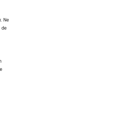
x. Ne
e de
n
le