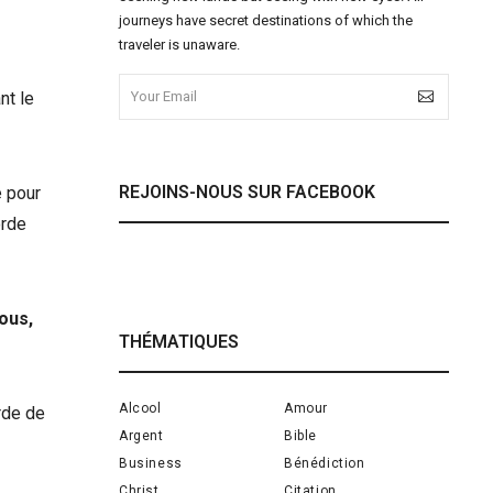
journeys have secret destinations of which the
traveler is unaware.
nt le
REJOINS-NOUS SUR FACEBOOK
e pour
orde
vous,
THÉMATIQUES
Alcool
Amour
rde de
Argent
Bible
Business
Bénédiction
Christ
Citation