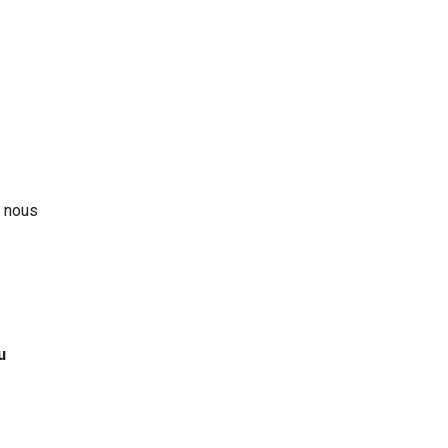
 nous
u