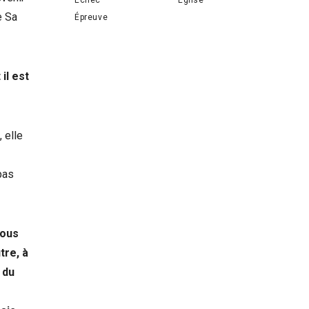
e Sa
Épreuve
il est
 elle
pas
vous
tre, à
 du