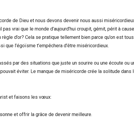
icorde de Dieu et nous devons devenir nous aussi miséricordieu
as vrai que le monde d’aujourd’hui croupit, gémit, périt à caus
 règle d’or? Cela se pratique tellement bien parce qu’on est tous
ssi que l’égoïsme t’empêchera d’être miséricordieux.
assés par des situations que juste un sourire ou une écoute ou u
ouvait éviter. Le manque de miséricorde crée la solitude dans 
ist et faisons les vœux:
sonne et offrir la grâce de devenir meilleure.