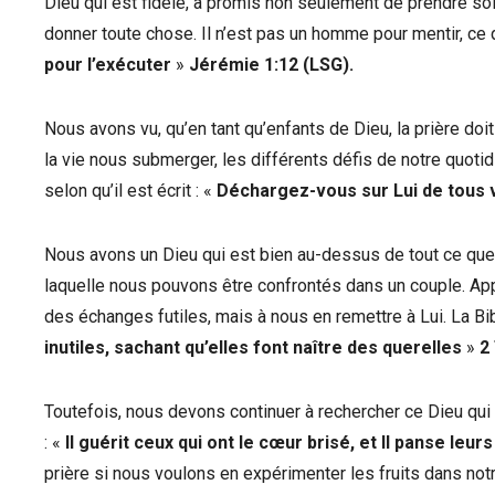
Dieu qui est fidèle, a promis non seulement de prendre soi
donner toute chose. Il n’est pas un homme pour mentir, ce q
pour l’exécuter
»
Jérémie 1:12 (LSG).
Nous avons vu, qu’en tant qu’enfants de Dieu, la prière doi
la vie nous submerger, les différents défis de notre quoti
selon qu’il est écrit : «
Déchargez-vous sur Lui de tous 
Nous avons un Dieu qui est bien au-dessus de tout ce que 
laquelle nous pouvons être confrontés dans un couple. Ap
des échanges futiles, mais à nous en remettre à Lui. La Bib
inutiles, sachant qu’elles font naître des querelles
»
2
Toutefois, nous devons continuer à rechercher ce Dieu qui 
: «
Il guérit ceux qui ont le cœur brisé, et Il panse leur
prière si nous voulons en expérimenter les fruits dans notre 