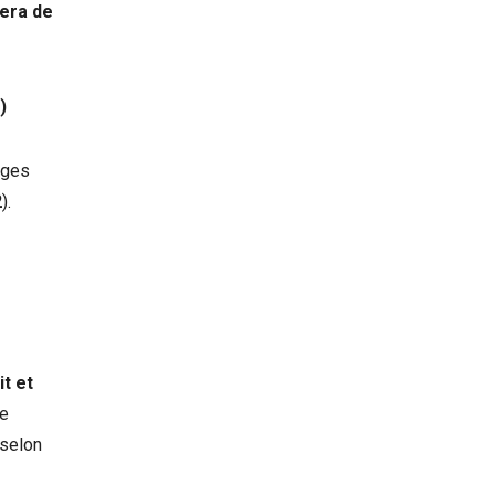
hera de
)
èges
2
).
it et
re
 selon