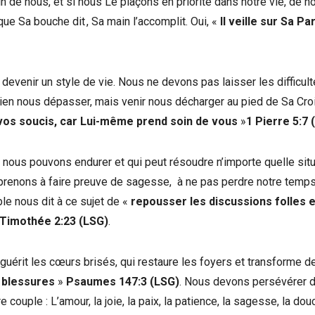
n de nous, et si nous Le plaçons en priorité dans notre vie, de n
ue Sa bouche dit , Sa main l’accomplit. Oui, «
Il veille sur Sa Pa
t devenir un style de vie. Nous ne devons pas laisser les difficul
dien nous dépasser, mais venir nous décharger au pied de Sa Croi
vos soucis, car Lui-même prend soin de vous
»
1 Pierre 5:7 
nous pouvons endurer et qui peut résoudre n’importe quelle situ
prenons à faire preuve de sagesse, à ne pas perdre notre temp
le nous dit à ce sujet de «
repousser les discussions folles e
 Timothée 2:23 (LSG)
.
guérit les cœurs brisés, qui restaure les foyers et transforme d
s blessures
»
Psaumes 147:3 (LSG)
. Nous devons persévérer d
couple : L’amour, la joie, la paix, la patience, la sagesse, la douc