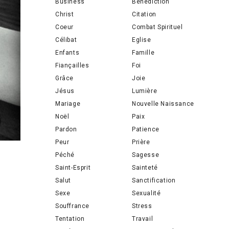
Business
Bénédiction
Christ
Citation
Coeur
Combat Spirituel
Célibat
Eglise
Enfants
Famille
Fiançailles
Foi
Grâce
Joie
Jésus
Lumière
Mariage
Nouvelle Naissance
Noël
Paix
Pardon
Patience
Peur
Prière
Péché
Sagesse
Saint-Esprit
Sainteté
Salut
Sanctification
Sexe
Sexualité
Souffrance
Stress
Tentation
Travail