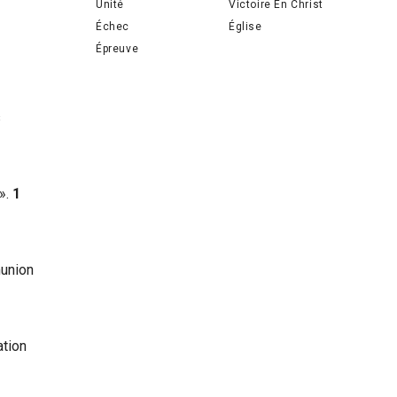
Unité
Victoire En Christ
Échec
Église
Épreuve
s
».
1
munion
ation