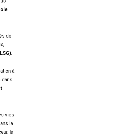
ous
role
tés de
x,
(LSG).
ation à
s dans
t
es vies
ans la
eur, la