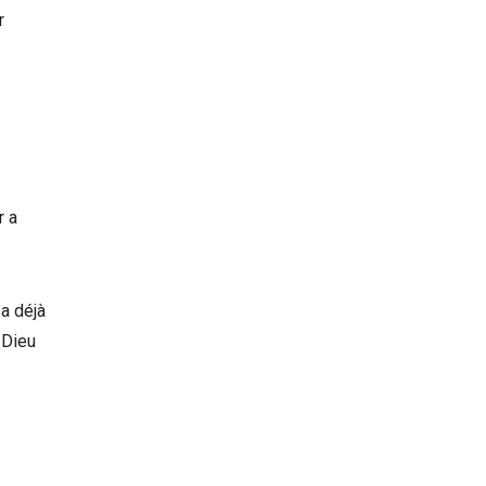
r
r a
 a déjà
 Dieu