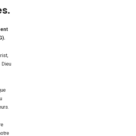
es.
ment
G).
ist,
e Dieu
que
u
œurs.
re
notre