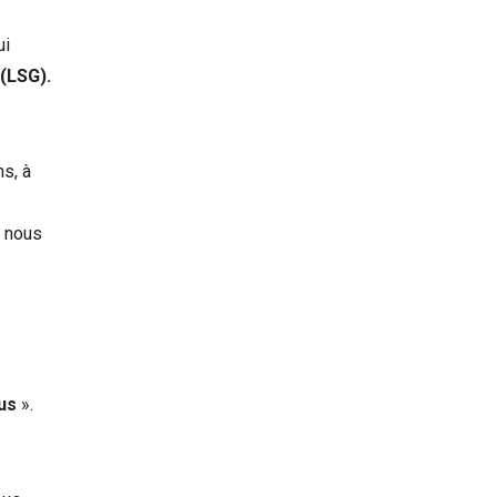
ui
 (LSG).
s, à
t nous
us
».