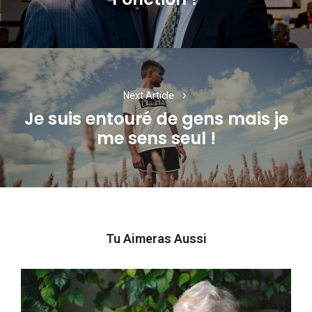
post:
Next Article
Je suis entouré de gens mais je
Next
me sens seul !
post:
Tu Aimeras Aussi