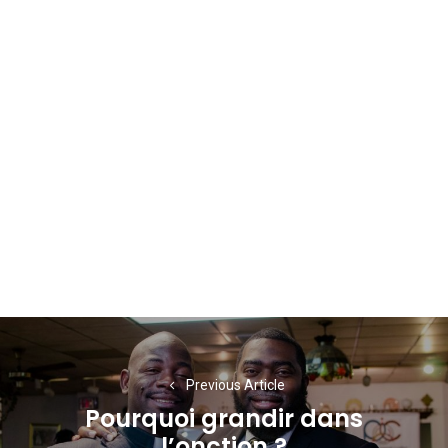
Navigation
de
Previous Article
l’article
Pourquoi grandir dans
Previous
l’onction ?