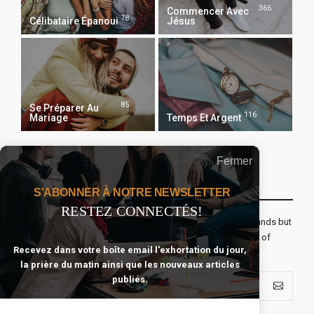
366
Commencer Avec
78
Célibataire Épanoui
Jésus
85
Se Préparer Au
116
Mariage
Temps Et Argent
Fermer
Recevoir Notre Newsletter Chaque Matin
S'ABONNER À NOTRE NEWSLETTER
RESTEZ CONNECTÉS!
The real voyage of discovery consists not in seeking new lands but
seeing with new eyes. All journeys have secret destinations of
Recevez dans votre boîte email l'exhortation du jour,
which the traveler is unaware.
la prière du matin ainsi que les nouveaux articles
publiés.