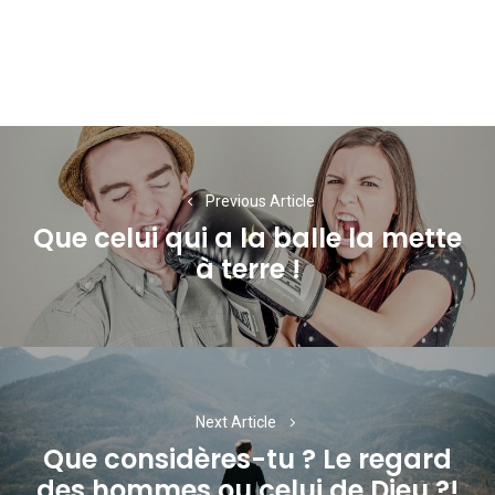
Navigation
de
Previous Article
l’article
Que celui qui a la balle la mette
Previous
à terre !
post:
Next Article
Que considères-tu ? Le regard
Next
des hommes ou celui de Dieu ?!