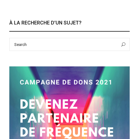
À LA RECHERCHE D’UN SUJET?
Search
Sea
for: