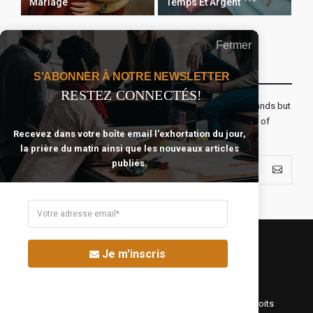
Mariage
Temps Et Argent
Fermer
Recevoir Notre Newsletter Chaque Matin
S'ABONNER À NOTRE NEWSLETTER
RESTEZ CONNECTÉS!
The real voyage of discovery consists not in seeking new lands but
seeing with new eyes. All journeys have secret destinations of
Recevez dans votre boîte email l'exhortation du jour,
which the traveler is unaware.
la prière du matin ainsi que les nouveaux articles
publiés.
Je m'inscris
©Fréquence Chrétienne Production 2016-2025. Tous droits