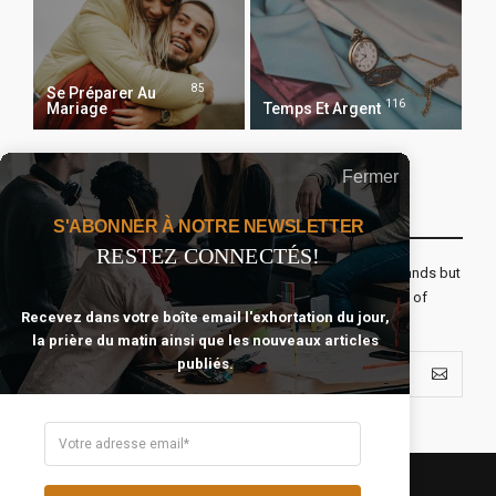
85
Se Préparer Au
116
Mariage
Temps Et Argent
Fermer
Recevoir Notre Newsletter Chaque Matin
S'ABONNER À NOTRE NEWSLETTER
RESTEZ CONNECTÉS!
The real voyage of discovery consists not in seeking new lands but
seeing with new eyes. All journeys have secret destinations of
Recevez dans votre boîte email l'exhortation du jour,
which the traveler is unaware.
la prière du matin ainsi que les nouveaux articles
publiés.