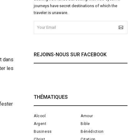
journeys have secret destinations of which the
traveler is unaware.
REJOINS-NOUS SUR FACEBOOK
st dans
er les
THÉMATIQUES
ifester
Alcool
Amour
Argent
Bible
Business
Bénédiction
Christ
Citation