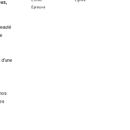
ous,
Épreuve
veauté
se
t d’une
 nos
res