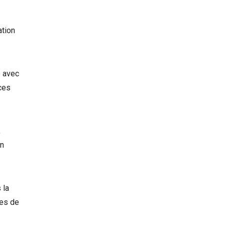
ation
é avec
ces
,
un
 la
res de