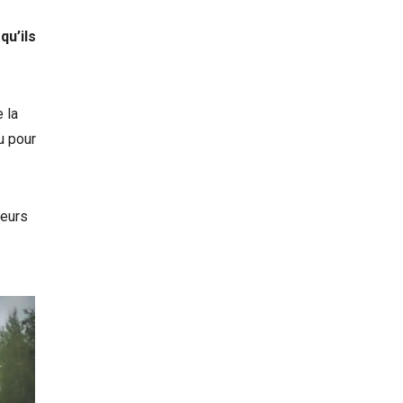
qu’ils
 la
u pour
leurs