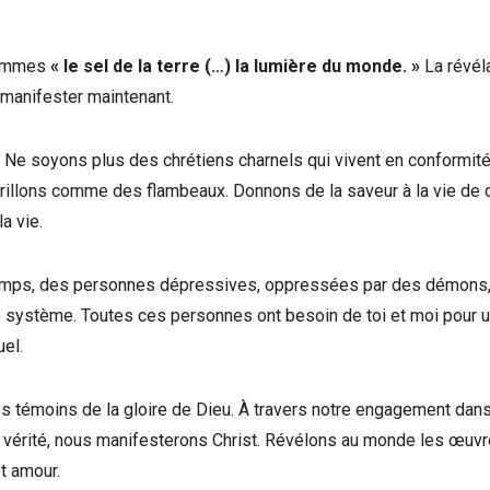
 sommes
« le sel de la terre (…) la lumière du monde. »
La révél
e manifester maintenant.
ir. Ne soyons plus des chrétiens charnels qui vivent en conformit
 brillons comme des flambeaux. Donnons de la saveur à la vie de 
a vie.
u temps, des personnes dépressives, oppressées par des démons
e système. Toutes ces personnes ont besoin de toi et moi pour 
el.
des témoins de la gloire de Dieu. À travers notre engagement dans
et la vérité, nous manifesterons Christ. Révélons au monde les œuv
t amour.