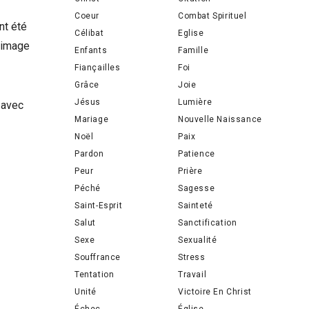
Coeur
Combat Spirituel
nt été
Célibat
Eglise
l’image
Enfants
Famille
Fiançailles
Foi
Grâce
Joie
Jésus
Lumière
d avec
Mariage
Nouvelle Naissance
Noël
Paix
Pardon
Patience
Peur
Prière
Péché
Sagesse
Saint-Esprit
Sainteté
Salut
Sanctification
Sexe
Sexualité
Souffrance
Stress
Tentation
Travail
Unité
Victoire En Christ
Échec
Église