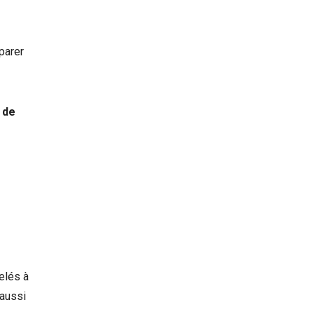
éparer
 de
elés à
 aussi