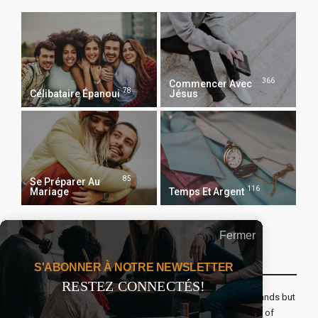
366
Commencer Avec
78
Célibataire Épanoui
Jésus
85
Se Préparer Au
116
Mariage
Temps Et Argent
Fermer
Recevoir Notre Newsletter Chaque Matin
S'ABONNER À NOTRE NEWSLETTER
RESTEZ CONNECTÉS!
The real voyage of discovery consists not in seeking new lands but
seeing with new eyes. All journeys have secret destinations of