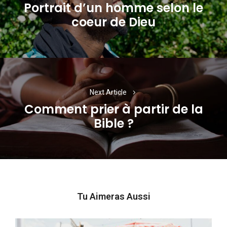
l’article
Portrait d’un homme selon le
Previous
coeur de Dieu
post:
Next Article
Comment prier à partir de la
Next
Bible ?
post:
Tu Aimeras Aussi