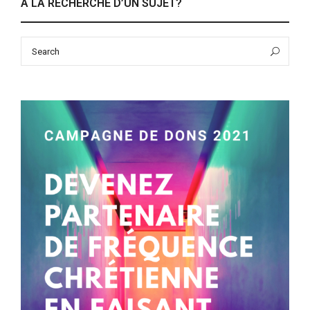
À LA RECHERCHE D’UN SUJET?
Search
Sea
for: