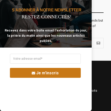
Recevoir Notre Newsletter Chaque Matin
S'ABONNER À NOTRE NEWSLETTER
RESTEZ CONNECTÉS!
The real voyage of discovery consists not in seeking new lands but
seeing with new eyes. All journeys have secret destinations of
Recevez dans votre boîte email l'exhortation du jour,
which the traveler is unaware.
la prière du matin ainsi que les nouveaux articles
publiés.
Je m'inscris
©Fréquence Chrétienne Production 2016-2025. Tous droits
réservés.