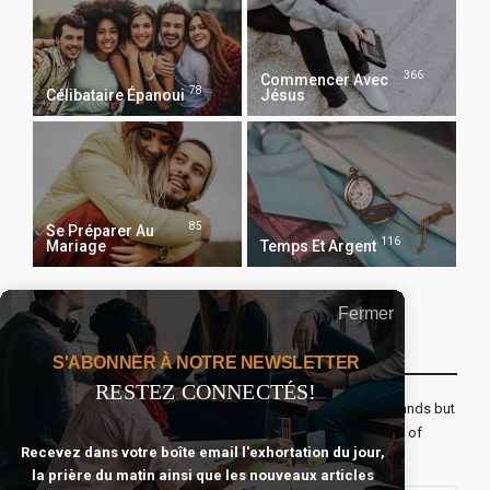
366
Commencer Avec
78
Célibataire Épanoui
Jésus
85
Se Préparer Au
116
Mariage
Temps Et Argent
Fermer
Recevoir Notre Newsletter Chaque Matin
S'ABONNER À NOTRE NEWSLETTER
RESTEZ CONNECTÉS!
The real voyage of discovery consists not in seeking new lands but
seeing with new eyes. All journeys have secret destinations of
Recevez dans votre boîte email l'exhortation du jour,
which the traveler is unaware.
la prière du matin ainsi que les nouveaux articles