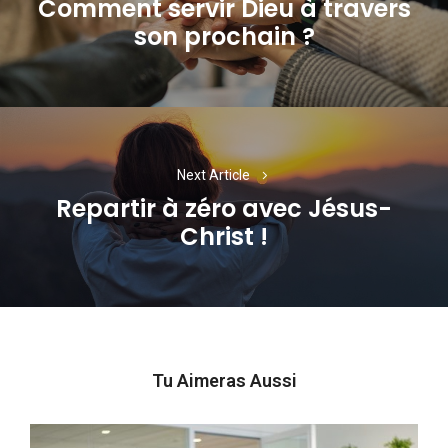
Comment servir Dieu à travers
Previous
son prochain ?
post:
Next Article
Repartir à zéro avec Jésus-
Next
Christ !
post:
Tu Aimeras Aussi