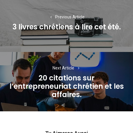
de
l’article
Previous Article
3 livres chrétiens à lire cet été.
Previous
post:
Next Article
20 citations sur
l’entrepreneuriat chrétien et les
Next
affaires.
post: