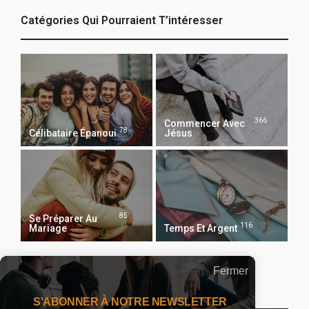
Catégories Qui Pourraient T’intéresser
366
Commencer Avec
78
Célibataire Épanoui
Jésus
85
Se Préparer Au
116
Mariage
Temps Et Argent
Fermer
Recevoir Notre Newsletter Chaque Matin
S'ABONNER À NOTRE NEWSLETTER