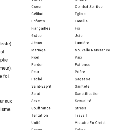
Coeur
Combat Spirituel
Célibat
Eglise
Enfants
Famille
Fiançailles
Foi
Grâce
Joie
Jésus
Lumière
este).
Mariage
Nouvelle Naissance
est
Noël
Paix
plie
Pardon
Patience
meur).
Peur
Prière
 foi.
Péché
Sagesse
Saint-Esprit
Sainteté
Salut
Sanctification
ur aux
Sexe
Sexualité
Souffrance
Stress
nisme.
Tentation
Travail
Unité
Victoire En Christ
Échec
Église