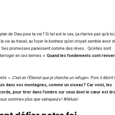
an de Dieu pour ta vie ? Si tel est le cas, ça n’arrive pas qu’à toi. 
la vie au travail, au foyer le bonheur qu’on croyait semble avoir d
us, Ses promesses paraissent comme des rêves… Qu’elles sont
nterroger en ces termes:
« Quand les fondements sont renver
ents: «
C’est en l’Éternel que je cherche un refuge
». Puis il décrit 
is dans vos montagnes, comme un oiseau ? Car voici, les
corde, pour tirer dans l’ombre sur ceux dont le cœur est droi
ous sommes plus que vainqueurs ! Alléluia !