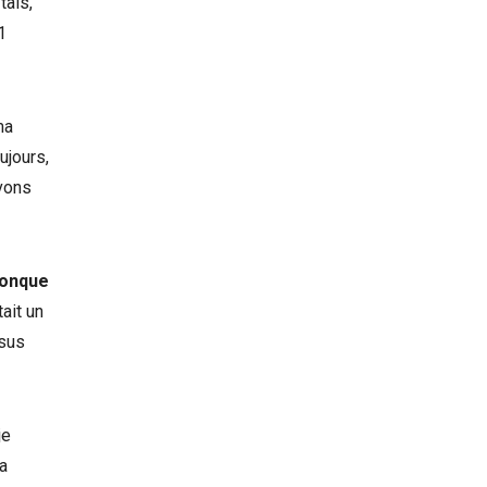
tais,
1
ma
ujours,
vons
iconque
ait un
ésus
je
la