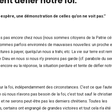
nt défier notre foi
.
espère, une démonstration de celles qu’on ne voit pas.’’
s pas encore chez nous (nous sommes citoyens de la Patrie cél
us sommes parfois environnés de mauvaises nouvelles: un proche 
res à payer, quelqu’un nous a trahi, etc. La vie sur terre est rem
 Dieu en nous si nous n’y prenons pas garde (cf. parabole du se
core eu la réponse, la situation perdure et tente de défier notre
r la foi, indépendamment des circonstances. C’est ce que l’aute
 où nous n’avons pas besoin de la foi, c’est tout sauf le christia
t ne serons peut-être pas les derniers chrétiens. Toutes les
, certains ont engrangé de grandes victoires et tout cela n’a été