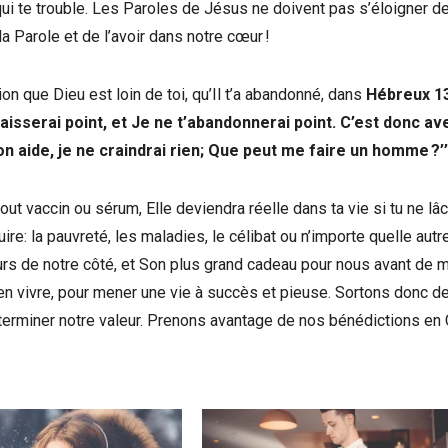
 qui te trouble. Les Paroles de Jésus ne doivent pas s’éloigner d
a Parole et de l’avoir dans notre cœur !
on que Dieu est loin de toi, qu’Il t’a abandonné, dans
Hébreux 13
laisserai point, et Je ne t’abandonnerai point. C’est donc av
 aide, je ne craindrai rien; Que peut me faire un homme ?’’
out vaccin ou sérum, Elle deviendra réelle dans ta vie si tu ne lâ
ire: la pauvreté, les maladies, le célibat ou n’importe quelle autr
rs de notre côté, et Son plus grand cadeau pour nous avant de m
 bien vivre, pour mener une vie à succès et pieuse. Sortons donc d
erminer notre valeur. Prenons avantage de nos bénédictions en 