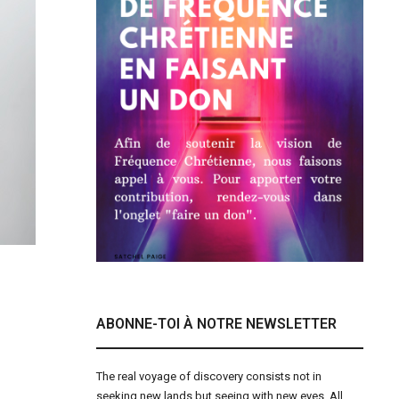
ABONNE-TOI À NOTRE NEWSLETTER
The real voyage of discovery consists not in
seeking new lands but seeing with new eyes. All