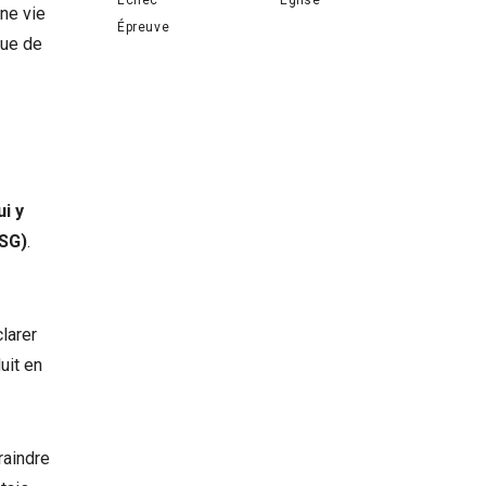
une vie
Épreuve
nue de
ui y
LSG)
.
larer
uit en
raindre