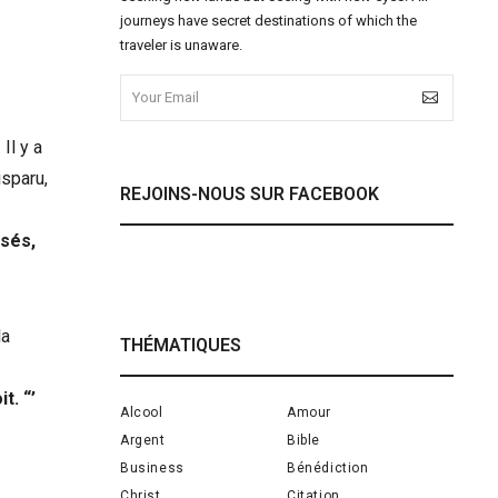
journeys have secret destinations of which the
traveler is unaware.
Il y a
isparu,
REJOINS-NOUS SUR FACEBOOK
sés,
la
THÉMATIQUES
t. “’
Alcool
Amour
Argent
Bible
Business
Bénédiction
Christ
Citation