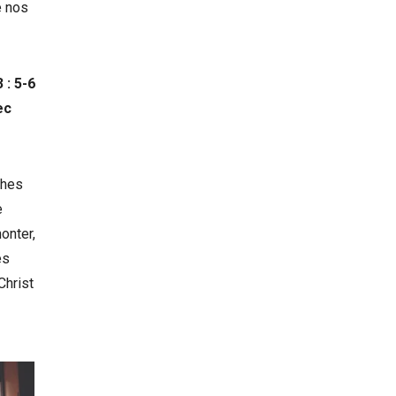
e nos
 : 5-6
ec
ches
e
onter,
es
Christ