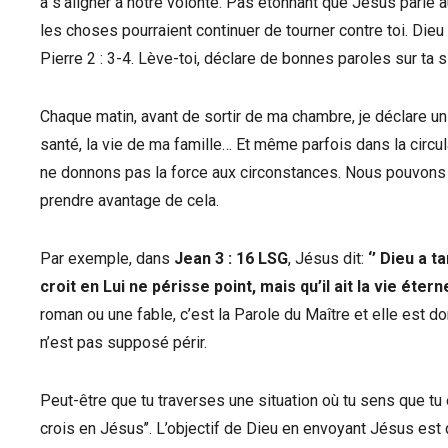
à s’aligner à notre volonté. Pas étonnant que Jésus parle au 
les choses pourraient continuer de tourner contre toi. Dieu
Pierre 2 : 3-4. Lève-toi, déclare de bonnes paroles sur ta s
Chaque matin, avant de sortir de ma chambre, je déclare un
santé, la vie de ma famille… Et même parfois dans la circu
ne donnons pas la force aux circonstances. Nous pouvon
prendre avantage de cela.
Par exemple, dans
Jean 3 : 16 LSG
, Jésus dit:
‘’ Dieu a 
croit en Lui ne périsse point, mais qu’il ait la vie éternel
roman ou une fable, c’est la Parole du Maître et elle est donc
n’est pas supposé périr.
Peut-être que tu traverses une situation où tu sens que tu es
crois en Jésus’’. L’objectif de Dieu en envoyant Jésus est 