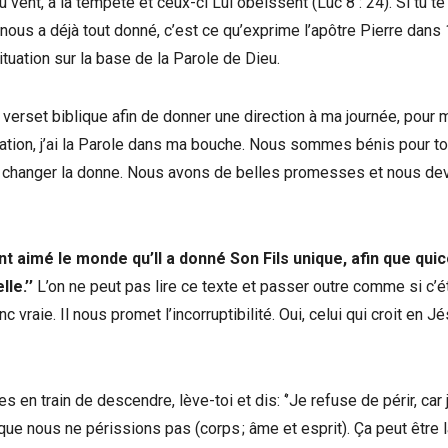
vent, à la tempête et ceux-ci Lui obéissent (Luc 8 : 24). Si tu te 
 nous a déjà tout donné, c’est ce qu’exprime l’apôtre Pierre dans 
ituation sur la base de la Parole de Dieu.
 verset biblique afin de donner une direction à ma journée, pour 
lation, j’ai la Parole dans ma bouche. Nous sommes bénis pour to
s changer la donne. Nous avons de belles promesses et nous de
tant aimé le monde qu’Il a donné Son Fils unique, afin que qu
le.’’
L’on ne peut pas lire ce texte et passer outre comme si c’ét
 vraie. Il nous promet l’incorruptibilité. Oui, celui qui croit en J
 en train de descendre, lève-toi et dis: ‘’Je refuse de périr, car 
que nous ne périssions pas (corps ; âme et esprit). Ça peut être 