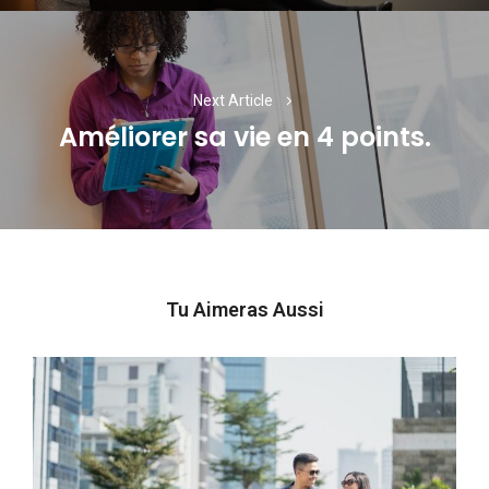
Next Article
Améliorer sa vie en 4 points.
Next
post:
Tu Aimeras Aussi