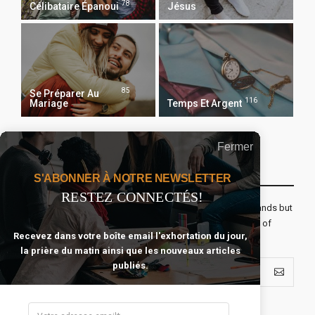
78
Célibataire Épanoui
Jésus
85
Se Préparer Au
116
Mariage
Temps Et Argent
Fermer
Recevoir Notre Newsletter Chaque Matin
S'ABONNER À NOTRE NEWSLETTER
RESTEZ CONNECTÉS!
The real voyage of discovery consists not in seeking new lands but
seeing with new eyes. All journeys have secret destinations of
Recevez dans votre boîte email l'exhortation du jour,
which the traveler is unaware.
la prière du matin ainsi que les nouveaux articles
publiés.