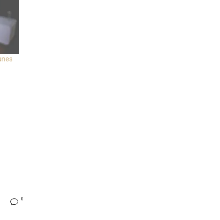
eunes
0