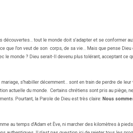
s découvertes… tout le monde doit s’adapter et se conformer au
 ce que l’on veut de son
corps, de sa vie… Mais que pense Dieu 
 le monde ? Dieu serait-Il devenu plus tolérant, acceptant ce qu
e mariage, s’habiller décemment… sont en train de perdre de leur 
ion actuelle du monde.
Certains chrétiens sont pris au piège, n
ents. Pourtant, la Parole de Dieu est très claire:
Nous sommes
 comme au temps d’Adam et Ève, ni marcher des kilomètres à pieds
uthentiques. Il n’est pas question ici de rejeter tous les pro