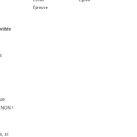
Épreuve
orités
s
que
! NON !
e,
si