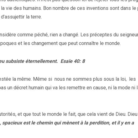
té la vie des humains. Bon nombre de ces inventions sont dans le 
’assujettir la terre.
nsidère comme péché, rien a changé. Les préceptes du seigneur
s époques et les changement que peut connaître le monde.
ieu subsiste éternellement.
Esaïe 40: 8
 restée la même. Même si
nous ne sommes plus sous la loi,
les
pas un décret humain qui va les remettre en cause, ni la mode ni 
rités, et que tout le monde le fait, que cela vient de Dieu. Dieu
e, spacieux est le chemin qui mènent à la perdition, et il y en a