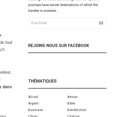
journeys have secret destinations of which the
traveler is unaware.
x
de tout
REJOINS-NOUS SUR FACEBOOK
’Il
valeur,
e
THÉMATIQUES
 dans
Alcool
Amour
Argent
Bible
Business
Bénédiction
grès
Christ
Citation