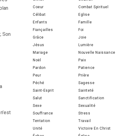
Coeur
Combat Spirituel
plan
Célibat
Eglise
Enfants
Famille
Fiançailles
Foi
, Son
Grâce
Joie
Jésus
Lumière
Mariage
Nouvelle Naissance
Noël
Paix
Pardon
Patience
Peur
Prière
Péché
Sagesse
la
Saint-Esprit
Sainteté
Salut
Sanctification
Sexe
Sexualité
 n’est
Souffrance
Stress
Tentation
Travail
Unité
Victoire En Christ
Échec
Église