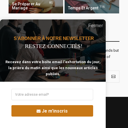
85
Se Préparer Au
116
Mariage
Temps Et Argent
Fermer
Recevoir Notre Newsletter Chaque Matin
S'ABONNER À NOTRE NEWSLETTER
RESTEZ CONNECTÉS!
The real voyage of discovery consists not in seeking new lands but
seeing with new eyes. All journeys have secret destinations of
Recevez dans votre boîte email l'exhortation du jour,
which the traveler is unaware.
la prière du matin ainsi que les nouveaux articles
publiés.
Je m'inscris