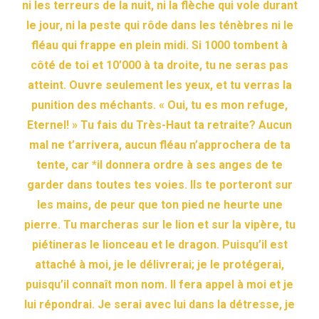
ni les terreurs de la nuit, ni la flèche qui vole durant
le jour, ni la peste qui rôde dans les ténèbres ni le
fléau qui frappe en plein midi. Si 1000 tombent à
côté de toi et 10’000 à ta droite, tu ne seras pas
atteint. Ouvre seulement les yeux, et tu verras la
punition des méchants. « Oui, tu es mon refuge,
Eternel! » Tu fais du Très-Haut ta retraite? Aucun
mal ne t’arrivera, aucun fléau n’approchera de ta
tente, car *il donnera ordre à ses anges de te
garder dans toutes tes voies. Ils te porteront sur
les mains, de peur que ton pied ne heurte une
pierre. Tu marcheras sur le lion et sur la vipère, tu
piétineras le lionceau et le dragon. Puisqu’il est
attaché à moi, je le délivrerai; je le protégerai,
puisqu’il connaît mon nom. Il fera appel à moi et je
lui répondrai. Je serai avec lui dans la détresse, je