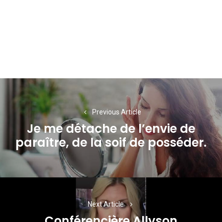
Navigation
de
Previous Article
l’article
Je me détache de l’envie de
Previous
paraître, de la soif de posséder.
post:
Next Article
Conférencière Allyson