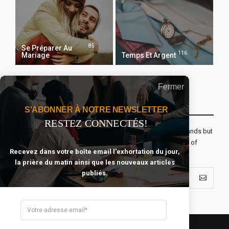
85
Se Préparer Au
116
Mariage
Temps Et Argent
Fermer
Recevoir Notre Newsletter Chaque Matin
S'ABONNER À NOTRE NEWSLETTER
RESTEZ CONNECTÉS!
The real voyage of discovery consists not in seeking new lands but
seeing with new eyes. All journeys have secret destinations of
Recevez dans votre boîte email l'exhortation du jour,
which the traveler is unaware.
la prière du matin ainsi que les nouveaux articles
publiés.