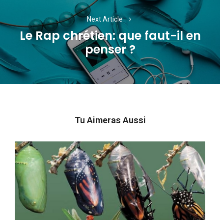
Next Article
Le Rap chrétien: que faut-il en
Next
penser ?
post:
Tu Aimeras Aussi