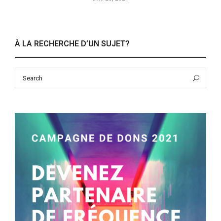
À LA RECHERCHE D’UN SUJET?
Search
Sea
for: