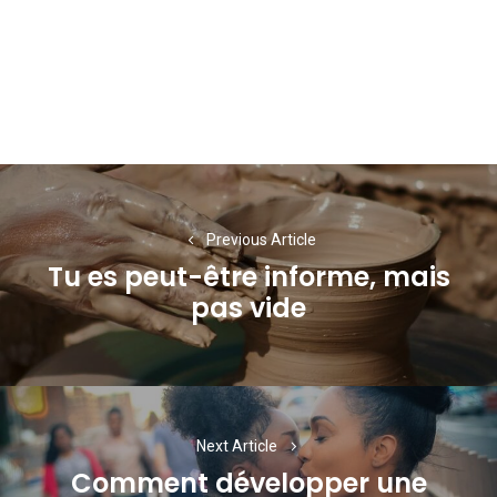
Navigation
de
Previous Article
l’article
Tu es peut-être informe, mais
Previous
pas vide
post:
Next Article
Comment développer une