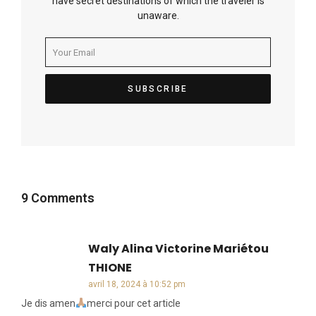
have secret destinations of which the traveler is
unaware.
9 Comments
Waly Alina Victorine Mariétou
THIONE
dit :
avril 18, 2024 à 10:52 pm
Je dis amen
merci pour cet article