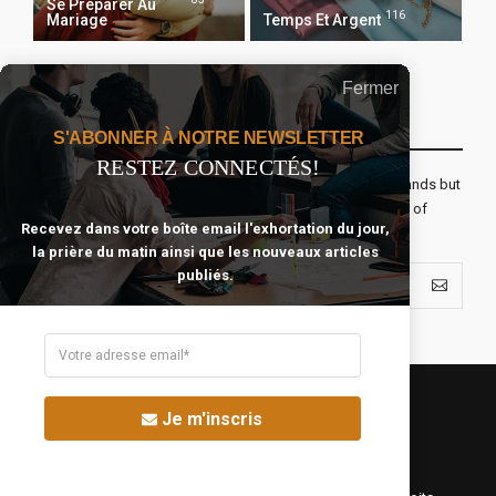
Se Préparer Au
116
Mariage
Temps Et Argent
Fermer
Recevoir Notre Newsletter Chaque Matin
S'ABONNER À NOTRE NEWSLETTER
RESTEZ CONNECTÉS!
The real voyage of discovery consists not in seeking new lands but
seeing with new eyes. All journeys have secret destinations of
Recevez dans votre boîte email l'exhortation du jour,
which the traveler is unaware.
la prière du matin ainsi que les nouveaux articles
publiés.
Je m'inscris