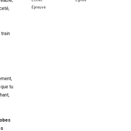
réable,
Épreuve
ceté,
train
tement,
 que tu
hant,
robes
es