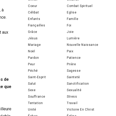
Coeur
Combat Spirituel
, à
Célibat
Eglise
nce.
Enfants
Famille
Fiançailles
Foi
t aux
Grâce
Joie
Jésus
Lumière
Mariage
Nouvelle Naissance
Noël
Paix
Pardon
Patience
Peur
Prière
Péché
Sagesse
Saint-Esprit
Sainteté
es de
Salut
Sanctification
ge que
Sexe
Sexualité
Souffrance
Stress
Tentation
Travail
illeure
Unité
Victoire En Christ
Échec
Église