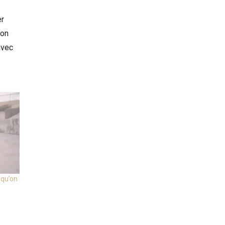
er
ton
avec
 qu’on