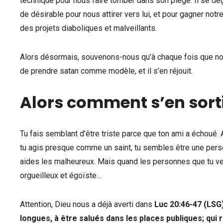
technique pour nous faire tomber dans son piège. Il se dé
de désirable pour nous attirer vers lui, et pour gagner no
des projets diaboliques et malveillants.
Alors désormais, souvenons-nous qu’à chaque fois que no
de prendre satan comme modèle, et il s’en réjouit.
Alors comment s’en sorti
Tu fais semblant d’être triste parce que ton ami a échoué. A
tu agis presque comme un saint, tu sembles être une person
aides les malheureux. Mais quand les personnes que tu ve
orgueilleux et égoïste…
Attention, Dieu nous a déjà averti dans
Luc 20:46-47 (LSG
longues, à être salués dans les places publiques; qui