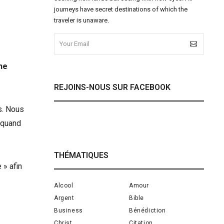
journeys have secret destinations of which the
traveler is unaware.
ne
REJOINS-NOUS SUR FACEBOOK
s. Nous
 quand
THÉMATIQUES
 » afin
Alcool
Amour
Argent
Bible
Business
Bénédiction
Christ
Citation