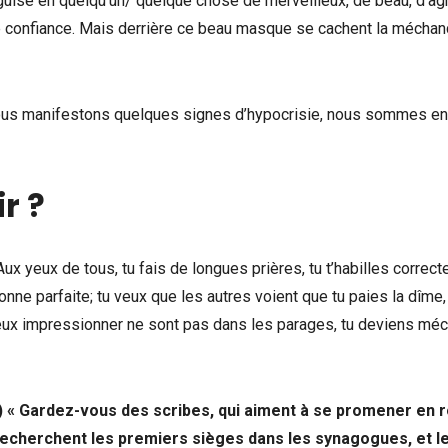
guise en quelqu’un/ quelque chose de merveilleux, de beau, d’ag
tre confiance. Mais derrière ce beau masque se cachent la méchan
us manifestons quelques signes d’hypocrisie, nous sommes en 
r ?
ux yeux de tous, tu fais de longues prières, tu t’habilles correc
ne parfaite; tu veux que les autres voient que tu paies la dîme,
ux impressionner ne sont pas dans les parages, tu deviens méc
)
« Gardez-vous des scribes, qui aiment à se promener en 
 recherchent les premiers sièges dans les synagogues, et l