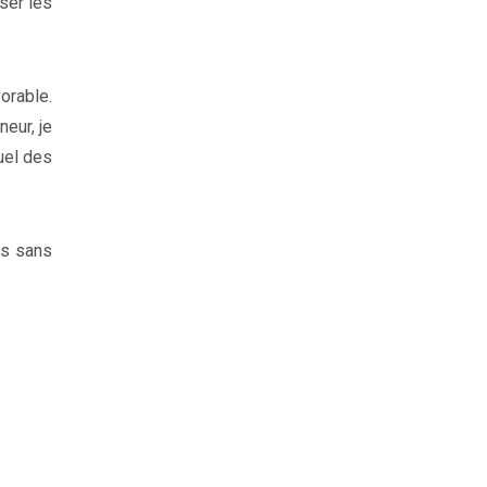
ser les
orable.
neur, je
uel des
as sans