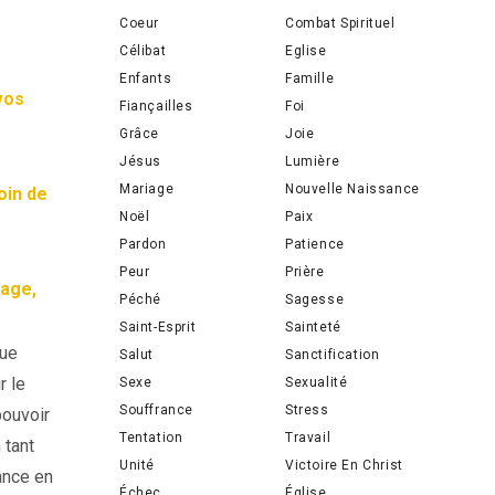
Coeur
Combat Spirituel
Célibat
Eglise
Enfants
Famille
vos
Fiançailles
Foi
Grâce
Joie
Jésus
Lumière
Mariage
Nouvelle Naissance
oin de
Noël
Paix
Pardon
Patience
Peur
Prière
rage,
Péché
Sagesse
Saint-Esprit
Sainteté
que
Salut
Sanctification
r le
Sexe
Sexualité
Souffrance
Stress
pouvoir
Tentation
Travail
 tant
Unité
Victoire En Christ
ance en
Échec
Église