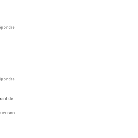
épondre
épondre
oint de
guérison