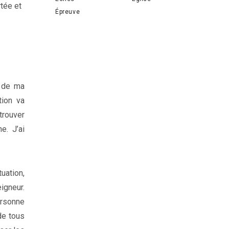
tée et
Épreuve
é de ma
tion va
trouver
e. J’ai
uation,
igneur.
ersonne
de tous