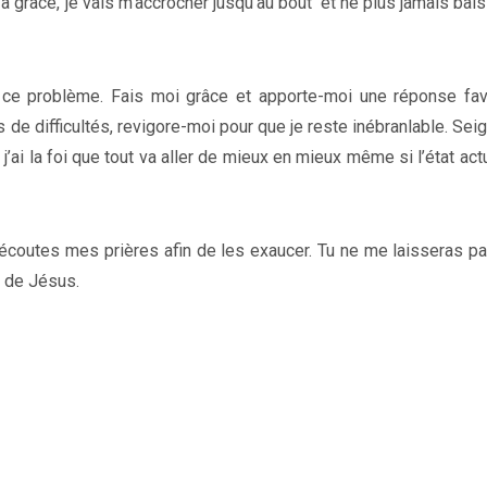
 grâce, je vais m’accrocher jusqu’au bout et ne plus jamais bais
 ce problème. Fais moi grâce et apporte-moi une réponse fav
de difficultés, revigore-moi pour que je reste inébranlable. Seig
i la foi que tout va aller de mieux en mieux même si l’état act
coutes mes prières afin de les exaucer. Tu ne me laisseras p
m de Jésus.