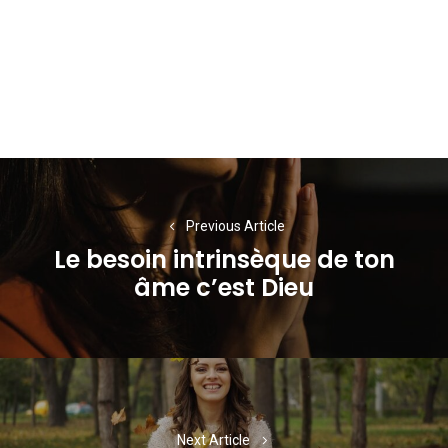
Navigation
de
Previous Article
l’article
Le besoin intrinsèque de ton
Previous
âme c’est Dieu
post:
Next Article