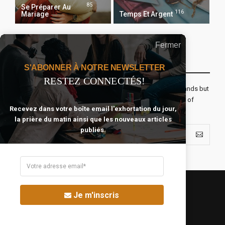
85
Se Préparer Au
116
Mariage
Temps Et Argent
Fermer
Recevoir Notre Newsletter Chaque Matin
S'ABONNER À NOTRE NEWSLETTER
RESTEZ CONNECTÉS!
The real voyage of discovery consists not in seeking new lands but
seeing with new eyes. All journeys have secret destinations of
Recevez dans votre boîte email l'exhortation du jour,
which the traveler is unaware.
la prière du matin ainsi que les nouveaux articles
publiés.
Je m'inscris