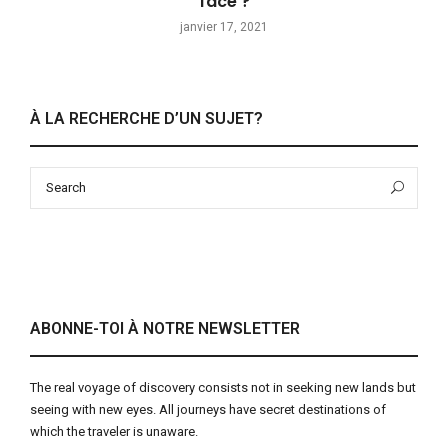
face ?
janvier 17, 2021
À LA RECHERCHE D’UN SUJET?
Search
Sea
for:
ABONNE-TOI À NOTRE NEWSLETTER
The real voyage of discovery consists not in seeking new lands but
seeing with new eyes. All journeys have secret destinations of
which the traveler is unaware.