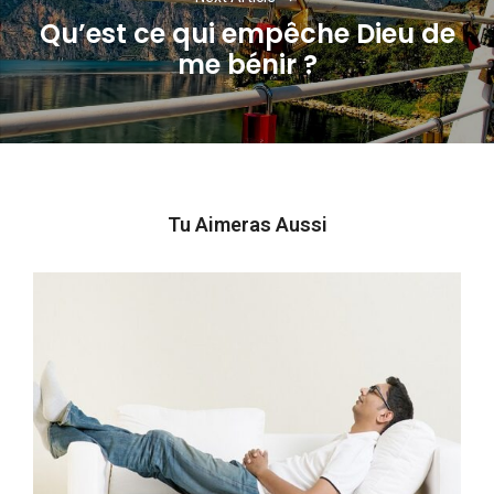
Qu’est ce qui empêche Dieu de
Next
me bénir ?
post:
Tu Aimeras Aussi