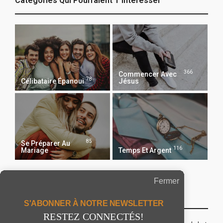
Catégories Qui Pourraient T’intéresser
366
Commencer Avec
78
Célibataire Épanoui
Jésus
85
Se Préparer Au
116
Mariage
Temps Et Argent
Fermer
Recevoir Notre Newsletter Chaque Matin
S'ABONNER À NOTRE NEWSLETTER
RESTEZ CONNECTÉS!