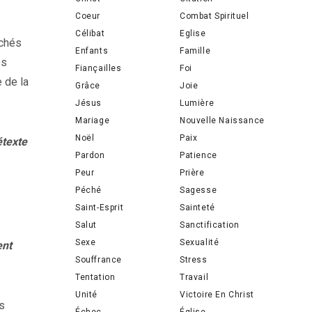
Coeur
Combat Spirituel
Célibat
Eglise
achés
Enfants
Famille
es
Fiançailles
Foi
 de la
Grâce
Joie
Jésus
Lumière
Mariage
Nouvelle Naissance
Noël
Paix
étexte
Pardon
Patience
Peur
Prière
Péché
Sagesse
Saint-Esprit
Sainteté
Salut
Sanctification
Sexe
Sexualité
ent
Souffrance
Stress
Tentation
Travail
Unité
Victoire En Christ
s
Échec
Église