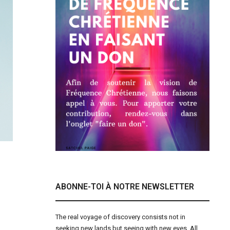
ABONNE-TOI À NOTRE NEWSLETTER
The real voyage of discovery consists not in
seeking new lands but seeing with new eyes. All