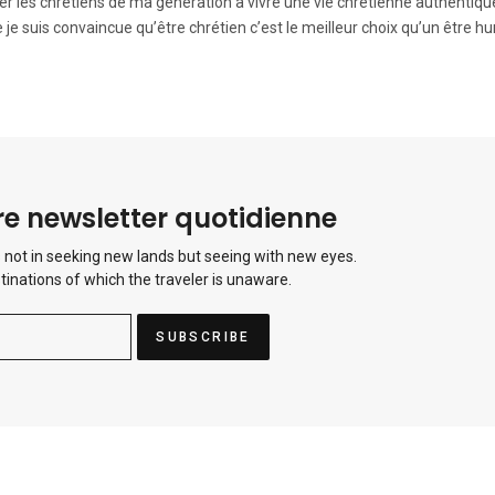
der les chrétiens de ma génération à vivre une vie chrétienne authentiqu
 je suis convaincue qu’être chrétien c’est le meilleur choix qu’un être h
e newsletter quotidienne
 not in seeking new lands but seeing with new eyes.
tinations of which the traveler is unaware.