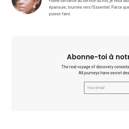
Fidèle servante au service du Roi, je veux ai
épanouie, tournée vers l’Essentiel. Parce que
puisse faire.
Abonne-toi à notr
The real voyage of discovery consists
All journeys have secret des