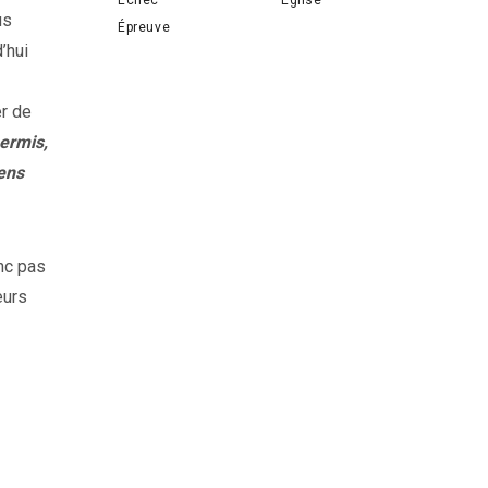
us
Épreuve
’hui
er de
permis,
iens
onc pas
eurs