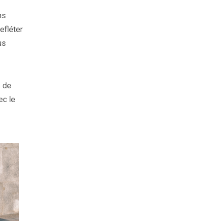
ns
efléter
us
s de
ec le