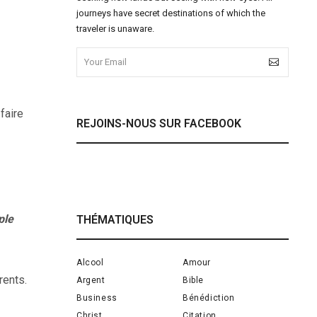
journeys have secret destinations of which the
traveler is unaware.
faire
REJOINS-NOUS SUR FACEBOOK
ple
THÉMATIQUES
Alcool
Amour
rents.
Argent
Bible
Business
Bénédiction
Christ
Citation