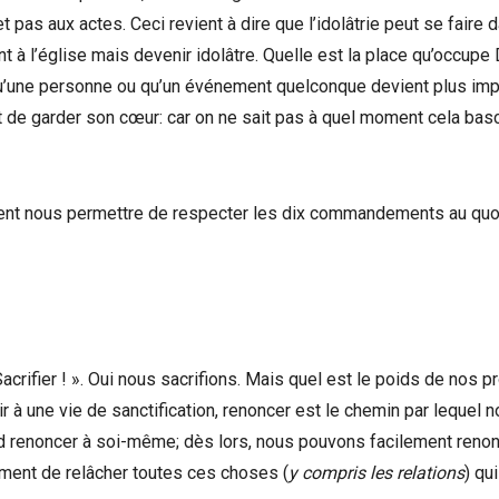
t pas aux actes. Ceci revient à dire que l’idolâtrie peut se faire 
t à l’église mais devenir idolâtre. Quelle est la place qu’occupe
u’une personne ou qu’un événement quelconque devient plus imp
tant de garder son cœur: car on ne sait pas à quel moment cela bas
vent nous permettre de respecter les dix commandements au quot
! Sacrifier ! ». Oui nous sacrifions. Mais quel est le poids de nos 
ir à une vie de sanctification, renoncer est le chemin par lequel 
d renoncer à soi-même; dès lors, nous pouvons facilement renon
lement de relâcher toutes ces choses (
y compris les relations
) qui