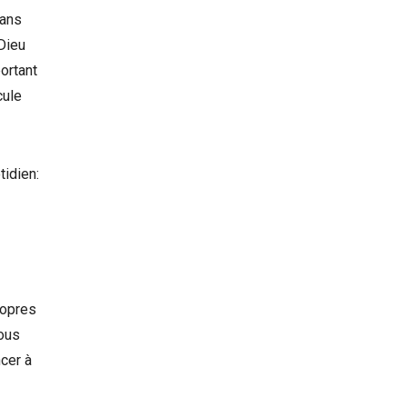
dans
 Dieu
ortant
cule
idien:
propres
nous
cer à