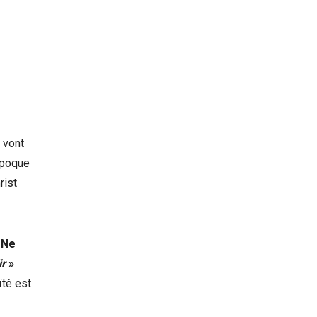
 vont
époque
rist
 Ne
ir
»
ïté est