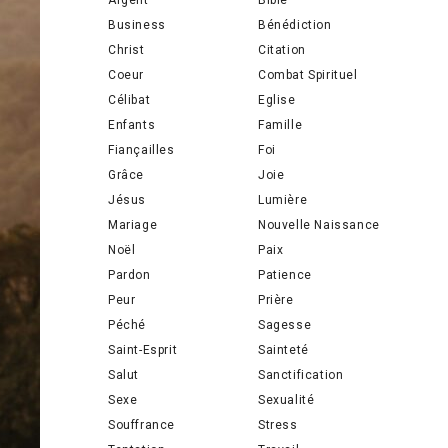
Argent
Bible
Business
Bénédiction
Christ
Citation
Coeur
Combat Spirituel
Célibat
Eglise
Enfants
Famille
Fiançailles
Foi
Grâce
Joie
Jésus
Lumière
Mariage
Nouvelle Naissance
Noël
Paix
Pardon
Patience
Peur
Prière
Péché
Sagesse
Saint-Esprit
Sainteté
Salut
Sanctification
Sexe
Sexualité
Souffrance
Stress