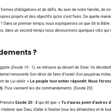
formes d’obligations et de défis. Au sein de notre famille, de no
opres projets et des objectifs qu’on s’est fixés. De quelle mani
 Dans un premier temps, nous expliquerons ce que dit la Bible 
puis, dans un second temps nous découvrirons quelques clés qui
ndements ?
’Egypte
(Exode 19 : 1),
se retrouve au désert de Sinaï. Ils décident
ernel renouvelle Son désir de faire d’Israël
Son peuple
au milie
nt de Lui obéir:
« Le peuple tout entier répondit: Nous feron
).
Puis viennent les dix commandements (Exode 20).
 Prenons
Exode 20 : 3
qui dit que:
« Tu n’auras point d’autres d
de n’adorer que Dieu, d’aller à l’église tous les dimanches et le tou