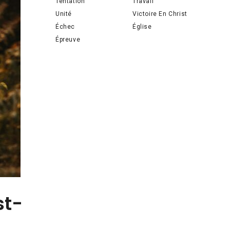
Tentation
Travail
Unité
Victoire En Christ
Échec
Église
Épreuve
st-