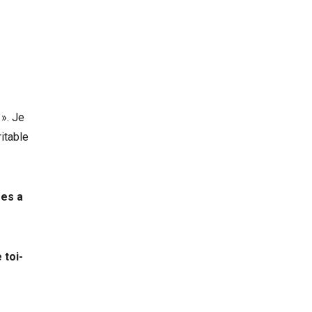
». Je
ritable
res a
 toi-