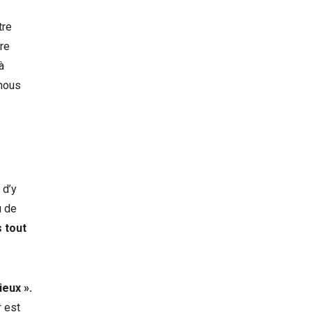
tre
ère
à
 nous
 d’y
u de
s tout
ieux ».
r est