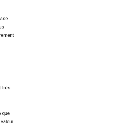
aisse
ous
èrement
t très
e que
 valeur