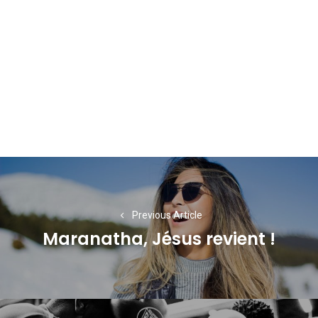
Navigation
de
l’article
Previous Article
Maranatha, Jésus revient !
Previous
post: