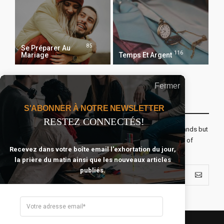
85
Se Préparer Au
116
Mariage
Temps Et Argent
Fermer
Recevoir Notre Newsletter Chaque Matin
S'ABONNER À NOTRE NEWSLETTER
RESTEZ CONNECTÉS!
The real voyage of discovery consists not in seeking new lands but
seeing with new eyes. All journeys have secret destinations of
Recevez dans votre boîte email l'exhortation du jour,
which the traveler is unaware.
la prière du matin ainsi que les nouveaux articles
publiés.