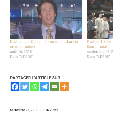
Pasteur Joël Osteen_Ta vie est un chantier
Pasteur TD Jakes
en construction
Dieu Lui seul !
août 16, 2018
septembre 28, 
Dans "VIDÉOS"
Dans "VIDÉOS"
PARTAGER L'ARTICLE SUR
Septembre 28, 2017
1.4K
Views