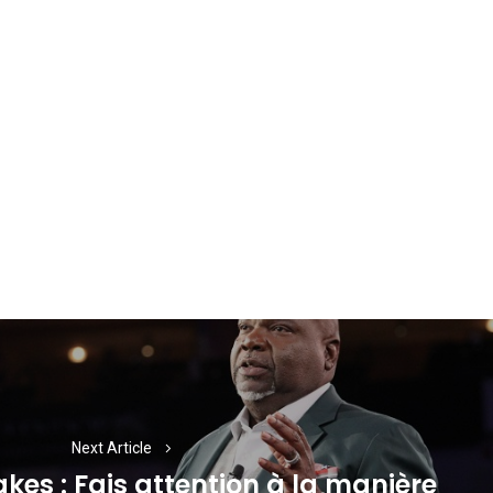
Next Article
akes : Fais attention à la manière