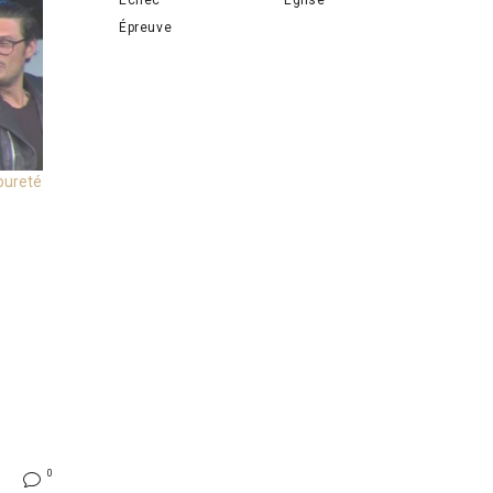
Épreuve
pureté
0