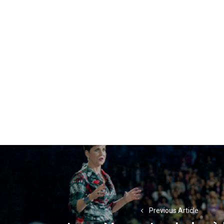
Navigation
de
l’article
Previous Article