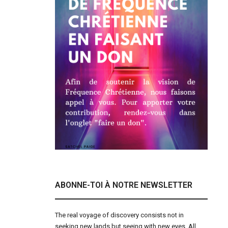
ABONNE-TOI À NOTRE NEWSLETTER
The real voyage of discovery consists not in
seeking new lands but seeing with new eyes. All