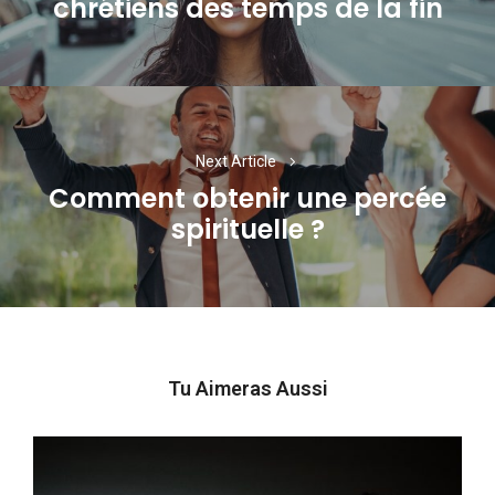
chrétiens des temps de la fin
post:
Next Article
Comment obtenir une percée
Next
spirituelle ?
post:
Tu Aimeras Aussi