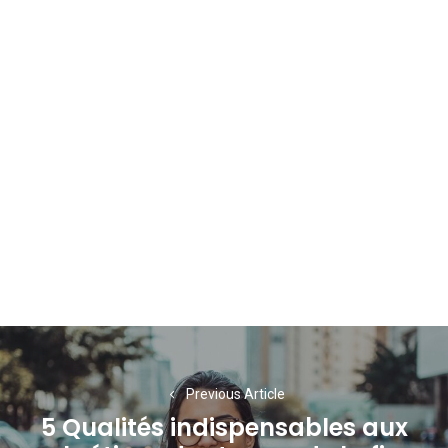
Navigation
de
Previous Article
l’article
5 Qualités indispensables aux
Previous