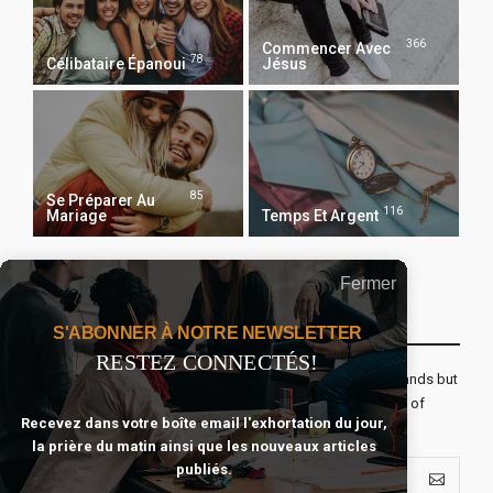
366
Commencer Avec
78
Célibataire Épanoui
Jésus
85
Se Préparer Au
116
Mariage
Temps Et Argent
Fermer
Recevoir Notre Newsletter Chaque Matin
S'ABONNER À NOTRE NEWSLETTER
RESTEZ CONNECTÉS!
The real voyage of discovery consists not in seeking new lands but
seeing with new eyes. All journeys have secret destinations of
Recevez dans votre boîte email l'exhortation du jour,
which the traveler is unaware.
la prière du matin ainsi que les nouveaux articles
publiés.