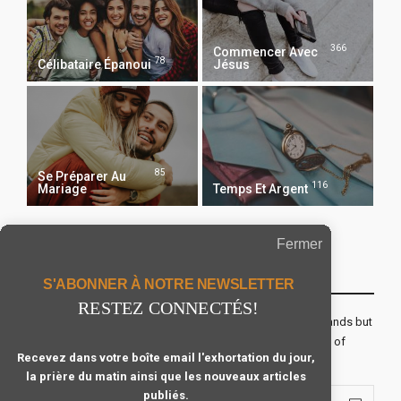
366
Commencer Avec
78
Célibataire Épanoui
Jésus
85
Se Préparer Au
116
Mariage
Temps Et Argent
Fermer
Recevoir Notre Newsletter Chaque Matin
S'ABONNER À NOTRE NEWSLETTER
RESTEZ CONNECTÉS!
The real voyage of discovery consists not in seeking new lands but
seeing with new eyes. All journeys have secret destinations of
Recevez dans votre boîte email l'exhortation du jour,
which the traveler is unaware.
la prière du matin ainsi que les nouveaux articles
publiés.