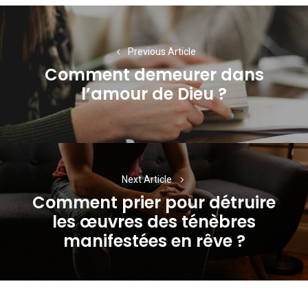
Navigation
de
Previous Article
l’article
Comment demeurer dans
Previous
l’amour de Dieu ?
post:
Next Article
Comment prier pour détruire
les œuvres des ténèbres
Next
manifestées en rêve ?
post: