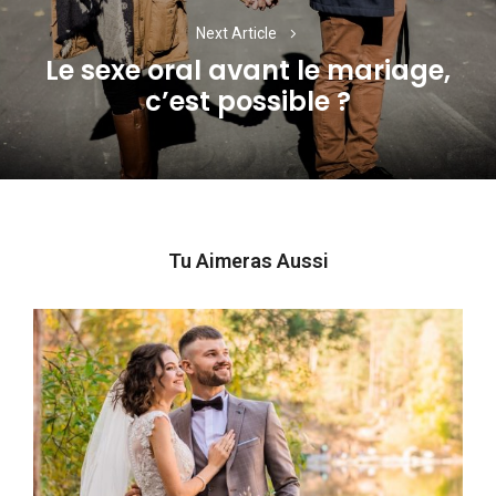
Next Article
Le sexe oral avant le mariage,
Next
c’est possible ?
post:
Tu Aimeras Aussi