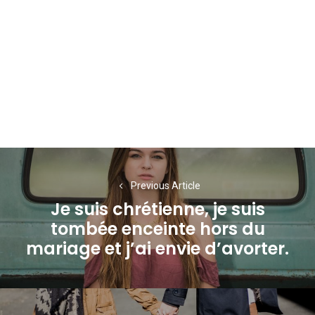
Navigation
de
Previous Article
Je suis chrétienne, je suis
l’article
tombée enceinte hors du
Previous
mariage et j’ai envie d’avorter.
post: