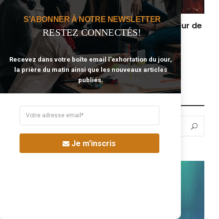
S'ABONNER À NOTRE NEWSLETTER
Célibataire, que dirais-tu d’être le bonheur de
RESTEZ CONNECTÉS!
quelqu’un ?
mars 23, 2023
Recevez dans votre boîte email l'exhortation du jour,
la prière du matin ainsi que les nouveaux articles
publiés.
À LA RECHERCHE D’UN SUJET?
Search
Sea
for:
Je m'inscris