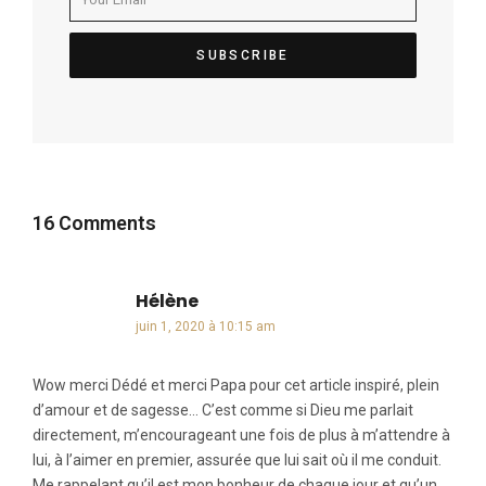
16 Comments
Hélène
dit :
juin 1, 2020 à 10:15 am
Wow merci Dédé et merci Papa pour cet article inspiré, plein
d’amour et de sagesse… C’est comme si Dieu me parlait
directement, m’encourageant une fois de plus à m’attendre à
lui, à l’aimer en premier, assurée que lui sait où il me conduit.
Me rappelant qu’il est mon bonheur de chaque jour et qu’un