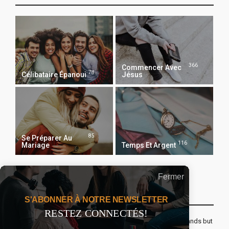
366
Commencer Avec
78
Célibataire Épanoui
Jésus
85
Se Préparer Au
116
Mariage
Temps Et Argent
Fermer
Recevoir Notre Newsletter Chaque Matin
S'ABONNER À NOTRE NEWSLETTER
RESTEZ CONNECTÉS!
The real voyage of discovery consists not in seeking new lands but