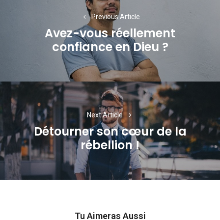
de
Previous Article
l’article
Avez-vous réellement
Previous
confiance en Dieu ?
post:
Next Article
Détourner son cœur de la
Next
rébellion !
post:
Tu Aimeras Aussi