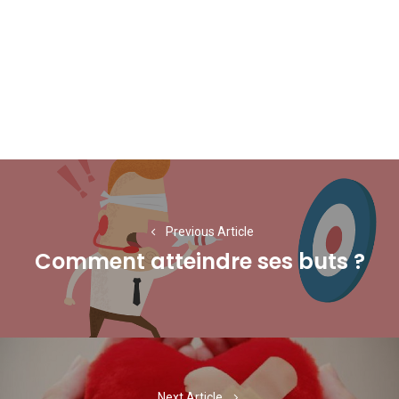
Navigation
de
l’article
Previous Article
Comment atteindre ses buts ?
Previous
post:
Next Article