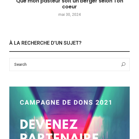
Que mon pasteur soit un berger selon Ton
coeur
mai 30, 2024
À LA RECHERCHE D’UN SUJET?
Search
Sea
for: