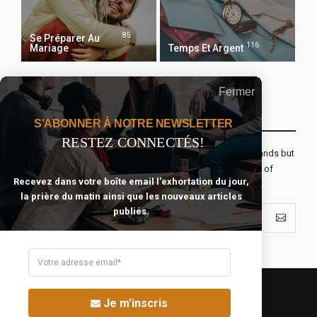
85
Se Préparer Au
116
Mariage
Temps Et Argent
Fermer
Recevoir Notre Newsletter Chaque Matin
S'ABONNER À NOTRE NEWSLETTER
RESTEZ CONNECTÉS!
The real voyage of discovery consists not in seeking new lands but
seeing with new eyes. All journeys have secret destinations of
Recevez dans votre boîte email l'exhortation du jour,
which the traveler is unaware.
la prière du matin ainsi que les nouveaux articles
publiés.
Je m'inscris