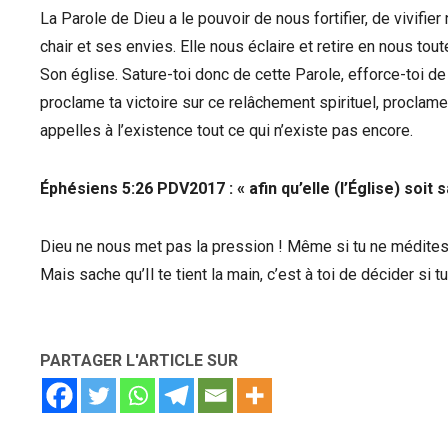
La Parole de Dieu a le pouvoir de nous fortifier, de vivifie
chair et ses envies. Elle nous éclaire et retire en nous t
Son église. Sature-toi donc de cette Parole, efforce-toi de 
proclame ta victoire sur ce relâchement spirituel, proclame 
appelles à l’existence tout ce qui n’existe pas encore.
‭‭Éphésiens‬ ‭5:26‬ ‭PDV2017‬‬ : « afin qu’elle (l’Église) soi
Dieu ne nous met pas la pression ! Même si tu ne médites 
Mais sache qu’Il te tient la main, c’est à toi de décider si t
PARTAGER L'ARTICLE SUR