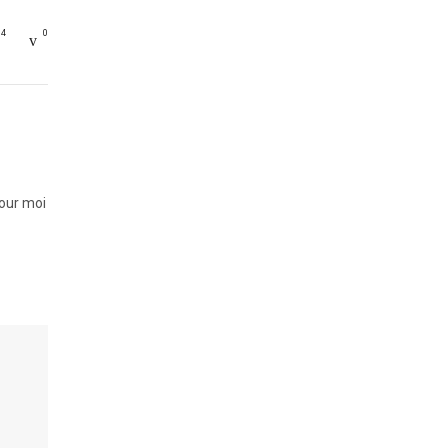
14
0
pour moi