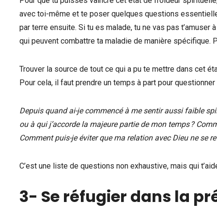
Pour que tu puisses vaincre cet état de froideur spirituelle,
avec toi-même et te poser quelques questions essentielles
par terre ensuite. Si tu es malade, tu ne vas pas t’amuser
qui peuvent combattre ta maladie de manière spécifique. Pour
Trouver la source de tout ce qui a pu te mettre dans cet ét
Pour cela, il faut prendre un temps à part pour questionner
Depuis quand ai-je commencé à me sentir aussi faible spir
ou à qui j’accorde la majeure partie de mon temps ? Comme
Comment puis-je éviter que ma relation avec Dieu ne se refr
C’est une liste de questions non exhaustive, mais qui t’aider
3- Se réfugier dans la p