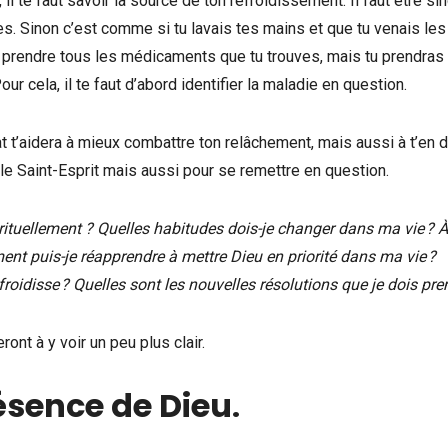
 il te faut savoir la source de ton refroidissement. Il faut être si
. Sinon c’est comme si tu lavais tes mains et que tu venais les 
 à prendre tous les médicaments que tu trouves, mais tu prendras
 cela, il te faut d’abord identifier la maladie en question.
at t’aidera à mieux combattre ton relâchement, mais aussi à t’en d
 le Saint-Esprit mais aussi pour se remettre en question.
ituellement ? Quelles habitudes dois-je changer dans ma vie ? À
nt puis-je réapprendre à mettre Dieu en priorité dans ma vie ?
oidisse ? Quelles sont les nouvelles résolutions que je dois pre
ont à y voir un peu plus clair.
résence de Dieu
.