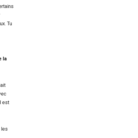
ertains
r
ux. Tu
 la
ait
avec
l est
 les