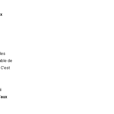
ux
 les
pable de
 C’est
i
’aux