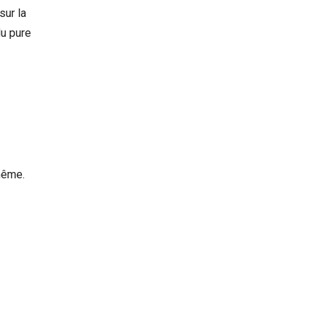
sur la
du pure
même.