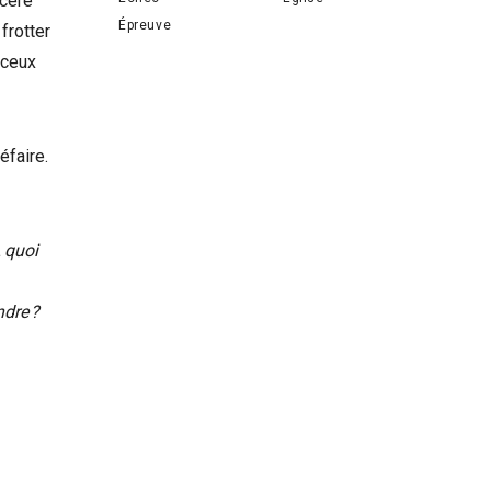
ncère
Épreuve
frotter
 ceux
éfaire.
 quoi
ndre ?