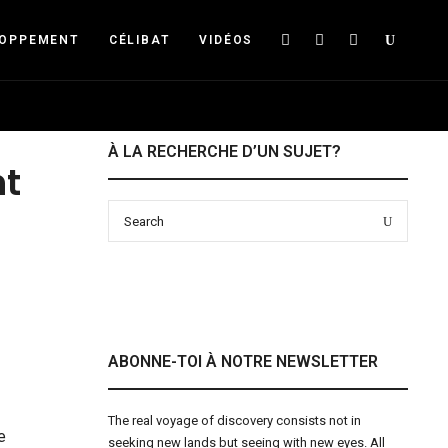
Searc
LOPPEMENT
CÉLIBAT
VIDÉOS
À LA RECHERCHE D’UN SUJET?
nt
Search
Search
for:
ABONNE-TOI À NOTRE NEWSLETTER
The real voyage of discovery consists not in
e
seeking new lands but seeing with new eyes. All