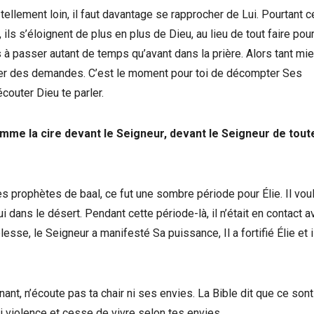
ellement loin, il faut davantage se rapprocher de Lui. Pourtant c
r, ils s’éloignent de plus en plus de Dieu, au lieu de tout faire pou
à passer autant de temps qu’avant dans la prière. Alors tant mie
imer des demandes. C’est le moment pour toi de décompter Ses
couter Dieu te parler.
me la cire devant le Seigneur, devant le Seigneur de toute
s prophètes de baal, ce fut une sombre période pour Élie. Il voul
fui dans le désert. Pendant cette période-là, il n’était en contact 
esse, le Seigneur a manifesté Sa puissance, Il a fortifié Élie et i
nt, n’écoute pas ta chair ni ses envies. La Bible dit que ce sont
i violence et cesse de vivre selon tes envies.