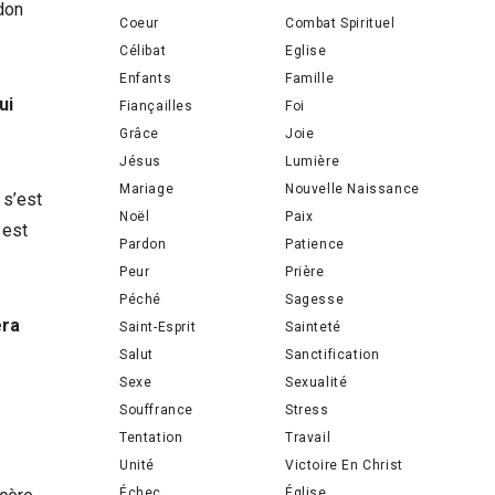
don
Coeur
Combat Spirituel
Célibat
Eglise
Enfants
Famille
ui
Fiançailles
Foi
Grâce
Joie
Jésus
Lumière
Mariage
Nouvelle Naissance
 s’est
Noël
Paix
 est
Pardon
Patience
Peur
Prière
Péché
Sagesse
era
Saint-Esprit
Sainteté
Salut
Sanctification
Sexe
Sexualité
Souffrance
Stress
Tentation
Travail
Unité
Victoire En Christ
Échec
Église