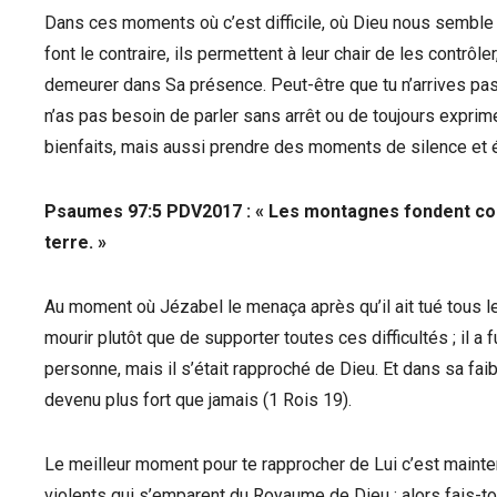
Dans ces moments où c’est difficile, où Dieu nous semble t
font le contraire, ils permettent à leur chair de les contrôle
demeurer dans Sa présence. Peut-être que tu n’arrives pas 
n’as pas besoin de parler sans arrêt ou de toujours expr
bienfaits, mais aussi prendre des moments de silence et é
‭‭Psaumes‬ ‭97:5‬ ‭PDV2017 ‬‬:
« Les montagnes fondent com
terre. »
Au moment où Jézabel le menaça après qu’il ait tué tous le
mourir plutôt que de supporter toutes ces difficultés ; il a 
personne, mais il s’était rapproché de Dieu. Et dans sa faibl
devenu plus fort que jamais (1 Rois 19).
Le meilleur moment pour te rapprocher de Lui c’est maintena
violents qui s’emparent du Royaume de Dieu ; alors fais-to