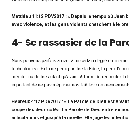
‭‭Matthieu‬ ‭11:12‬ PDV2017 : « Depuis le temps où Jean
avec violence, et les gens violents cherchent à le pre
4- Se rassasier de la Par
Nous pouvons parfois arriver à un certain degré où, même li
technologies ! Si tu ne peux pas lire la Bible, tu peux l’éc
méditer ou de lire autant qu’avant. À force de réécouter la 
important de ne pas mépriser nos faibles commencements 
‭‭Hébreux‬ ‭4:12‬ ‭PDV2017 ‬‬:
« La Parole de Dieu est vivant
coupe des deux côtés. La Parole de Dieu entre en nous
articulations et jusqu’à la moelle. Elle juge les intent