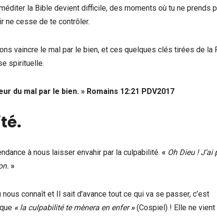
éditer la Bible devient difficile, des moments où tu ne prends p
r ne cesse de te contrôler.
ons vaincre le mal par le bien, et ces quelques clés tirées de la
e spirituelle.
eur du mal par le bien. »
‭‭Romains‬ ‭12:21‬ ‭PDV2017‬‬
ité.
nce à nous laisser envahir par la culpabilité.
«
Oh Dieu ! J’ai
on.
»
u nous connaît et Il sait d’avance tout ce qui va se passer, c’est
 que
«
la culpabilité te mènera en enfer
»
(Cospiel) ! Elle ne vien