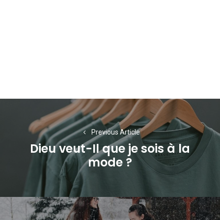
Navigation
de
Previous Article
l’article
Dieu veut-Il que je sois à la
Previous
mode ?
post: