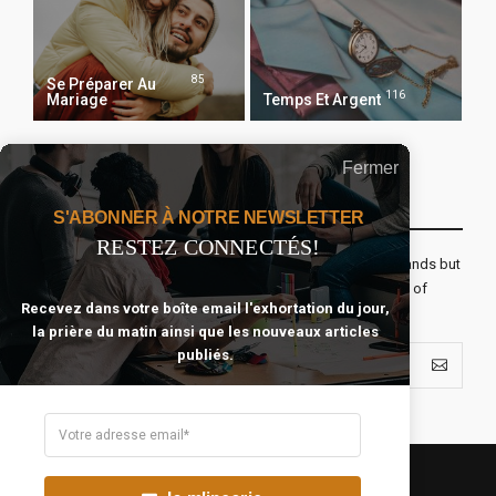
85
Se Préparer Au
116
Mariage
Temps Et Argent
Fermer
Recevoir Notre Newsletter Chaque Matin
S'ABONNER À NOTRE NEWSLETTER
RESTEZ CONNECTÉS!
The real voyage of discovery consists not in seeking new lands but
seeing with new eyes. All journeys have secret destinations of
Recevez dans votre boîte email l'exhortation du jour,
which the traveler is unaware.
la prière du matin ainsi que les nouveaux articles
publiés.