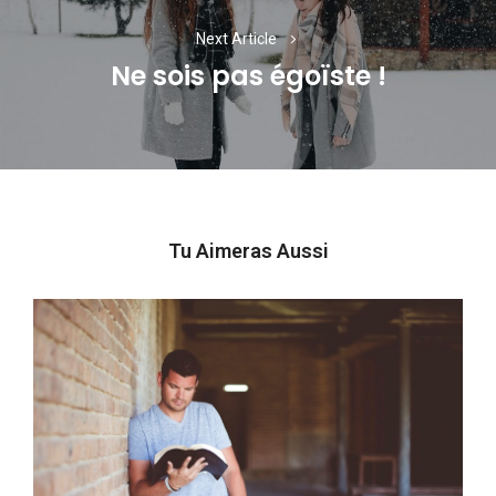
Next Article
Ne sois pas égoïste !
Next
post:
Tu Aimeras Aussi