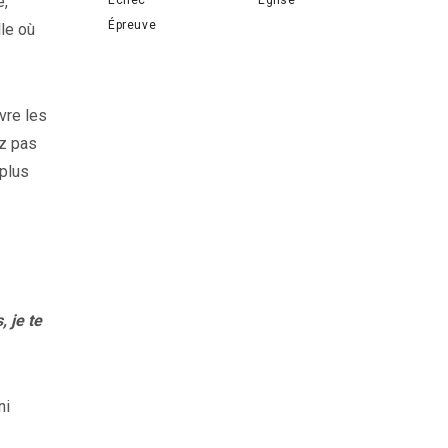
e,
Épreuve
le où
vre les
ez pas
 plus
, je te
ni