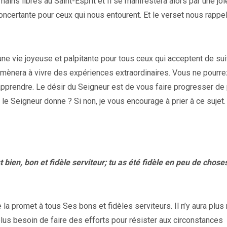
ains libres au Saint-Esprit et Il se manifestera alors par une joi
ncertante pour ceux qui nous entourent. Et le verset nous rappel
t une vie joyeuse et palpitante pour tous ceux qui acceptent de sui
 amènera à vivre des expériences extraordinaires. Vous ne pourr
apprendre. Le désir du Seigneur est de vous faire progresser de
e Seigneur donne ? Si non, je vous encourage à prier à ce sujet.
bien, bon et fidèle serviteur; tu as été fidèle en peu de choses
 la promet à tous Ses bons et fidèles serviteurs. Il n’y aura plus 
us besoin de faire des efforts pour résister aux circonstances