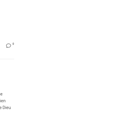
0
ce
bien
de Dieu