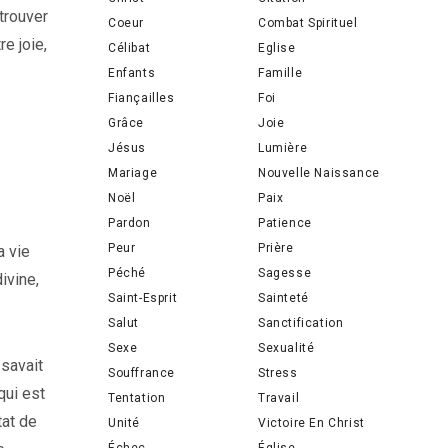
 trouver
Coeur
Combat Spirituel
e joie,
Célibat
Eglise
Enfants
Famille
Fiançailles
Foi
Grâce
Joie
Jésus
Lumière
Mariage
Nouvelle Naissance
Noël
Paix
Pardon
Patience
Peur
Prière
a vie
Péché
Sagesse
ivine,
Saint-Esprit
Sainteté
Salut
Sanctification
Sexe
Sexualité
 savait
Souffrance
Stress
qui est
Tentation
Travail
tat de
Unité
Victoire En Christ
Échec
Église