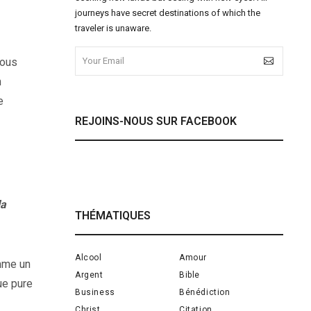
journeys have secret destinations of which the
traveler is unaware.
tous
m
e
REJOINS-NOUS SUR FACEBOOK
la
THÉMATIQUES
Alcool
Amour
omme un
Argent
Bible
ue pure
Business
Bénédiction
Christ
Citation