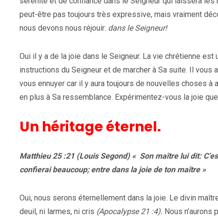
sérénité et de confiance dans le Seigneur qui laissera les m
peut-être pas toujours très expressive, mais vraiment déco
nous devons nous réjouir:
dans le Seigneur!
Oui il y a de la joie dans le Seigneur. La vie chrétienne es
instructions du Seigneur et de marcher à Sa suite. Il vous
vous ennuyer car il y aura toujours de nouvelles choses à 
en plus à Sa ressemblance. Expérimentez-vous la joie que l
Un héritage éternel.
Matthieu 25 :21 (Louis Segond) « Son maître lui dit: C’est 
confierai beaucoup; entre dans la joie de ton maître »
Oui, nous serons éternellement dans la joie. Le divin maître
deuil, ni larmes, ni cris
(Apocalypse 21 :4).
Nous n’aurons pl