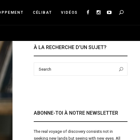
Sea
OPPEMENT
CÉLIBAT
VIDÉOS
À LA RECHERCHE D’UN SUJET?
Search
Sear
for:
ABONNE-TOI À NOTRE NEWSLETTER
The real voyage of discovery consists not in
seeking new lands but seeing with new eyes. All