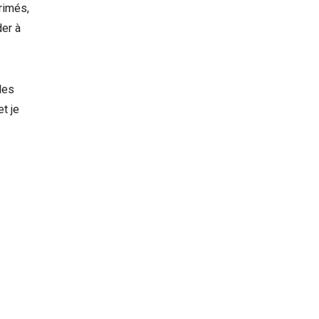
rimés,
der à
les
t je