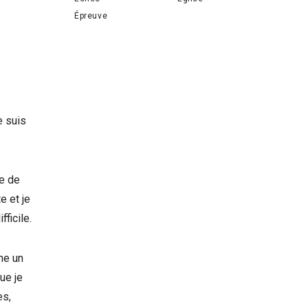
Épreuve
e suis
ne de
e et je
fficile.
mme un
ue je
es,