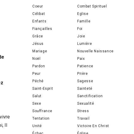
Coeur
Combat Spirituel
Célibat
Eglise
Enfants
Famille
Fiançailles
Foi
Grâce
Joie
Jésus
Lumière
Mariage
Nouvelle Naissance
de
Noël
Paix
Pardon
Patience
Peur
Prière
Péché
Sagesse
ez
Saint-Esprit
Sainteté
Salut
Sanctification
Sexe
Sexualité
Souffrance
Stress
vivre
Tentation
Travail
, Il
Unité
Victoire En Christ
Échec
Église