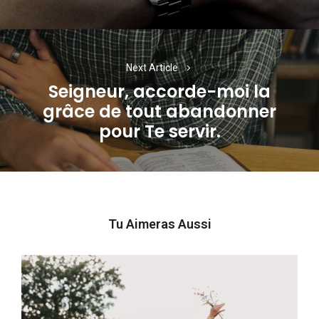
Next Article
Seigneur, accorde-moi la
grâce de tout abandonner
Next
pour Te servir.
post:
Tu Aimeras Aussi