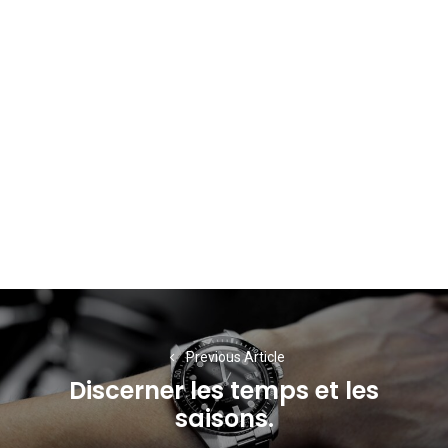
Navigation
de
Previous Article
l’article
Discerner les temps et les
Previous
saisons.
post: