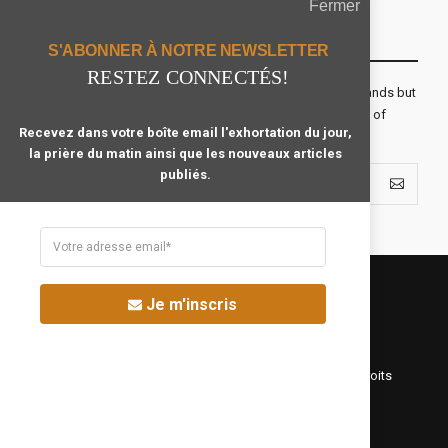
Fermer
Recevoir Notre Newsletter Chaque Matin
S'ABONNER À NOTRE NEWSLETTER
RESTEZ CONNECTÉS!
The real voyage of discovery consists not in seeking new lands but
seeing with new eyes. All journeys have secret destinations of
Recevez dans votre boîte email l'exhortation du jour,
which the traveler is unaware.
la prière du matin ainsi que les nouveaux articles
publiés.
Je m'inscris
©Fréquence Chrétienne Production 2016-2025. Tous droits
réservés.