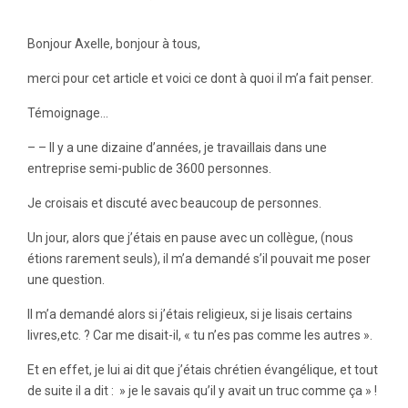
Bonjour Axelle, bonjour à tous,
merci pour cet article et voici ce dont à quoi il m’a fait penser.
Témoignage…
– – Il y a une dizaine d’années, je travaillais dans une
entreprise semi-public de 3600 personnes.
Je croisais et discuté avec beaucoup de personnes.
Un jour, alors que j’étais en pause avec un collègue, (nous
étions rarement seuls), il m’a demandé s’il pouvait me poser
une question.
Il m’a demandé alors si j’étais religieux, si je lisais certains
livres,etc. ? Car me disait-il, « tu n’es pas comme les autres ».
Et en effet, je lui ai dit que j’étais chrétien évangélique, et tout
de suite il a dit : » je le savais qu’il y avait un truc comme ça » !