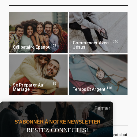
366
Commencer Avec
78
Célibataire Épanoui
Jésus
85
Se Préparer Au
116
Mariage
Temps Et Argent
Fermer
Recevoir Notre Newsletter Chaque Matin
S'ABONNER À NOTRE NEWSLETTER
RESTEZ CONNECTÉS!
The real voyage of discovery consists not in seeking new lands but