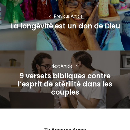
de
l’article
Previous Article
La longévité est un don de Dieu
Previous
post:
Next Article
9 versets bibliques contre
l’esprit de stérilité dans les
Next
couples
post:
Tu Aimeras Aussi