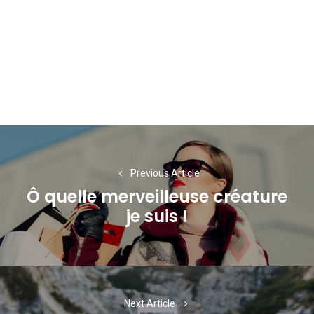
Navigation
de
Previous Article
l’article
Ô quelle merveilleuse créature
Previous
je suis !
post:
Next Article