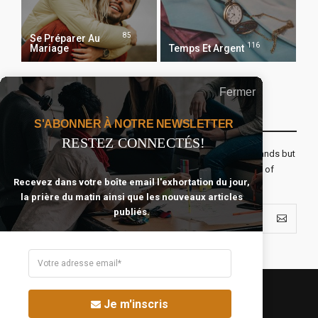
85
Se Préparer Au
116
Mariage
Temps Et Argent
Fermer
Recevoir Notre Newsletter Chaque Matin
S'ABONNER À NOTRE NEWSLETTER
RESTEZ CONNECTÉS!
The real voyage of discovery consists not in seeking new lands but
seeing with new eyes. All journeys have secret destinations of
Recevez dans votre boîte email l'exhortation du jour,
which the traveler is unaware.
la prière du matin ainsi que les nouveaux articles
publiés.
Je m'inscris