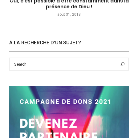
Oui, c’est possible d’être constamment dans la
présence de Dieu !
août 31, 2018
À LA RECHERCHE D’UN SUJET?
Search
Sea
for: