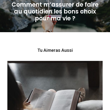
Comment m’assurer de faire
au quotidien les bons choix
Next
pour ma vie ?
post:
Tu Aimeras Aussi