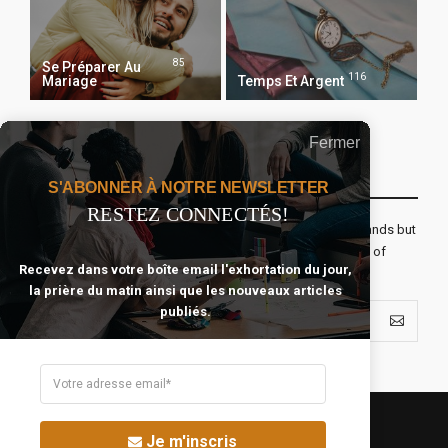
85
Se Préparer Au
116
Mariage
Temps Et Argent
Fermer
Recevoir Notre Newsletter Chaque Matin
S'ABONNER À NOTRE NEWSLETTER
RESTEZ CONNECTÉS!
The real voyage of discovery consists not in seeking new lands but
seeing with new eyes. All journeys have secret destinations of
Recevez dans votre boîte email l'exhortation du jour,
which the traveler is unaware.
la prière du matin ainsi que les nouveaux articles
publiés.
Je m'inscris