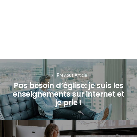
Navigation
de
Previous Article
Pas besoin d’église: je suis les
l’article
enseignements sur internet et
Previous
je prie !
post: