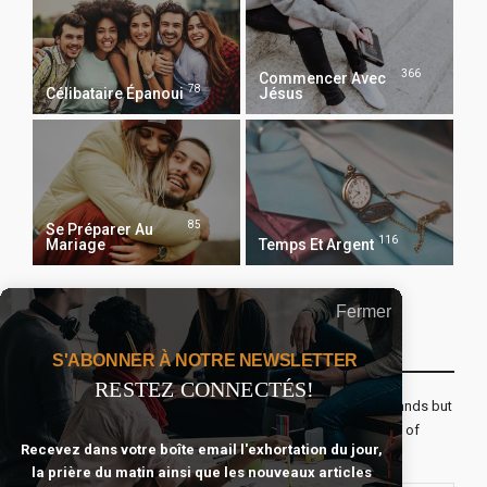
366
Commencer Avec
78
Célibataire Épanoui
Jésus
85
Se Préparer Au
116
Mariage
Temps Et Argent
Fermer
Recevoir Notre Newsletter Chaque Matin
S'ABONNER À NOTRE NEWSLETTER
RESTEZ CONNECTÉS!
The real voyage of discovery consists not in seeking new lands but
seeing with new eyes. All journeys have secret destinations of
Recevez dans votre boîte email l'exhortation du jour,
which the traveler is unaware.
la prière du matin ainsi que les nouveaux articles