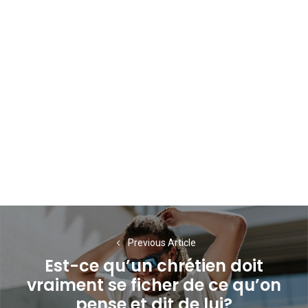
Navigation
de
Previous Article
Est-ce qu’un chrétien doit
l’article
vraiment se ficher de ce qu’on
Previous
pense et dit de lui?
post: