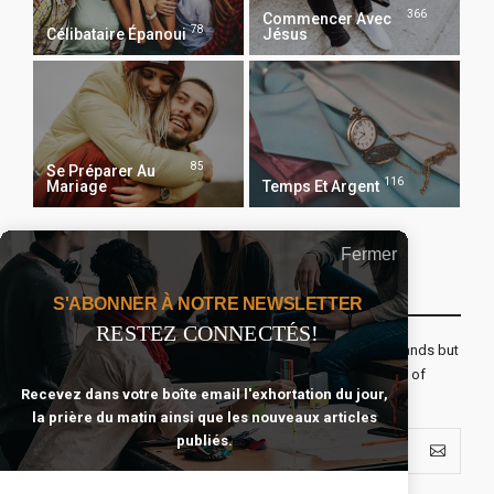
366
Commencer Avec
78
Célibataire Épanoui
Jésus
85
Se Préparer Au
116
Mariage
Temps Et Argent
Fermer
Recevoir Notre Newsletter Chaque Matin
S'ABONNER À NOTRE NEWSLETTER
RESTEZ CONNECTÉS!
The real voyage of discovery consists not in seeking new lands but
seeing with new eyes. All journeys have secret destinations of
Recevez dans votre boîte email l'exhortation du jour,
which the traveler is unaware.
la prière du matin ainsi que les nouveaux articles
publiés.