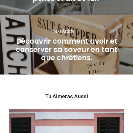
Next Article
Découvrir comment avoir et
conserver sa saveur en tant
Next
que chrétiens.
post:
Tu Aimeras Aussi