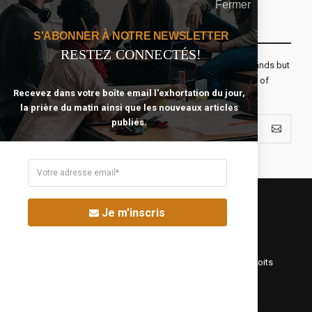
Fermer
Recevoir Notre Newsletter Chaque Matin
S'ABONNER À NOTRE NEWSLETTER
RESTEZ CONNECTÉS!
The real voyage of discovery consists not in seeking new lands but
seeing with new eyes. All journeys have secret destinations of
Recevez dans votre boîte email l'exhortation du jour,
which the traveler is unaware.
la prière du matin ainsi que les nouveaux articles
publiés.
Je m'inscris
©Fréquence Chrétienne Production 2016-2025. Tous droits
réservés.