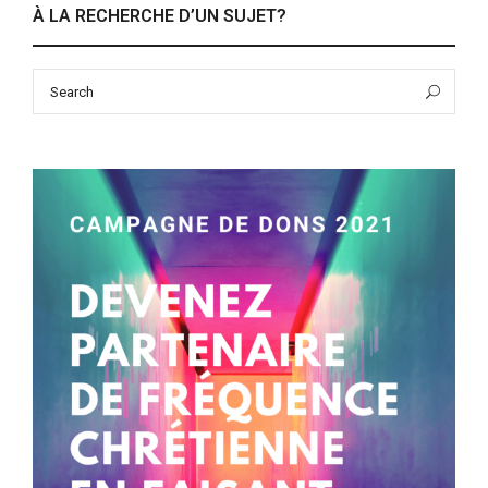
À LA RECHERCHE D’UN SUJET?
Search
Sea
for: