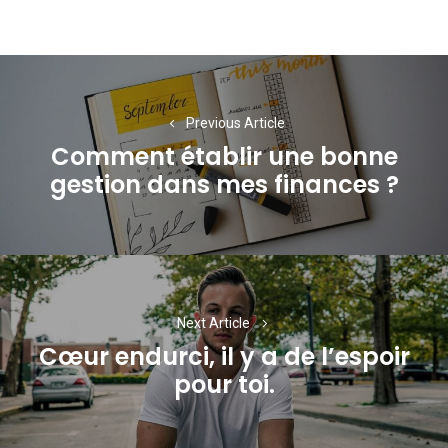
Navigation
de
Previous Article
l’article
Comment établir une bonne
Previous
gestion dans mes finances ?
post:
Next Article
Cœur endurci, il y a de l’espoir
Next
pour toi.
post: