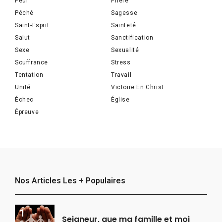
Peur
Prière
Péché
Sagesse
Saint-Esprit
Sainteté
Salut
Sanctification
Sexe
Sexualité
Souffrance
Stress
Tentation
Travail
Unité
Victoire En Christ
Échec
Église
Épreuve
Nos Articles Les + Populaires
Seigneur, que ma famille et moi