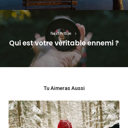
Next Article
Qui est votre véritable ennemi ?
Next
post:
Tu Aimeras Aussi