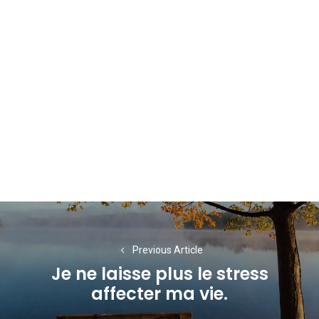
Navigation
de
Previous Article
l’article
Je ne laisse plus le stress
Previous
affecter ma vie.
post: