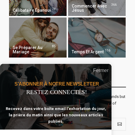
366
Commencer Avec
78
Célibataire Épanoui
Jésus
85
Se Préparer Au
116
Mariage
Temps Et Argent
Fermer
Recevoir Notre Newsletter Chaque Matin
S'ABONNER À NOTRE NEWSLETTER
RESTEZ CONNECTÉS!
The real voyage of discovery consists not in seeking new lands but
seeing with new eyes. All journeys have secret destinations of
Recevez dans votre boîte email l'exhortation du jour,
which the traveler is unaware.
la prière du matin ainsi que les nouveaux articles
publiés.